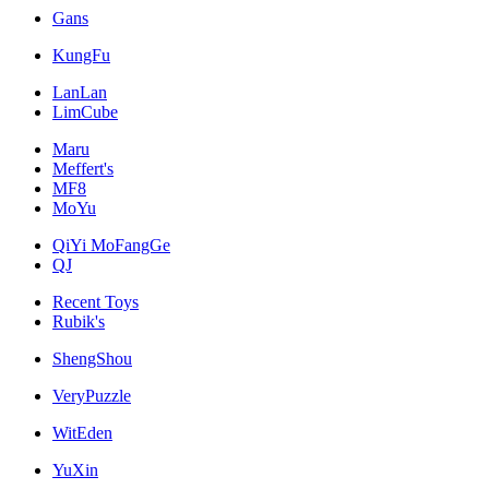
Gans
KungFu
LanLan
LimCube
Maru
Meffert's
MF8
MoYu
QiYi MoFangGe
QJ
Recent Toys
Rubik's
ShengShou
VeryPuzzle
WitEden
YuXin