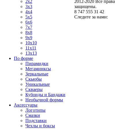
2x2
2012-2020 Все права
3x3
защищены.
4x4
8 747 555 31 42
5x5
Следите за нами:
6x6
7x7
8x8
9x9
10x10
11x11
13x13
По форме
Пирамидки
Мегаминксы
Зеркальные
Скьюбы
Уникальные
Скваеры
Кубоиды и Бандажи
Необычной формы
Аксессуары
Логотипы
Смазки
Подставки
Чехлы и боксы