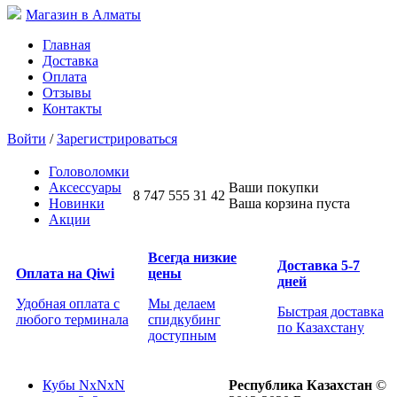
Магазин в Алматы
Главная
Доставка
Оплата
Отзывы
Контакты
Войти
/
Зарегистрироваться
Головоломки
Аксессуары
Ваши покупки
8 747 555 31 42
Новинки
Ваша корзина пуста
Акции
Всегда низкие
Доставка 5-7
Оплата на Qiwi
цены
дней
Удобная оплата с
Мы делаем
Быстрая доставка
любого терминала
спидкубинг
по Казахстану
доступным
Кубы NxNxN
Республика Казахстан
©