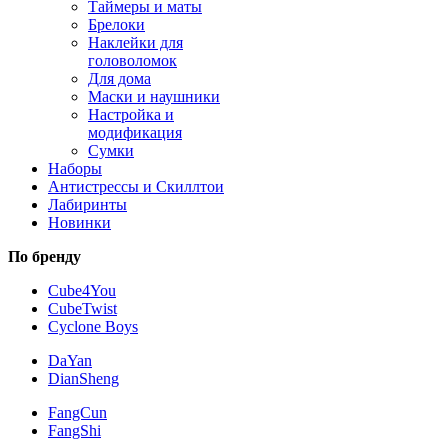
Таймеры и маты
Брелоки
Наклейки для
головоломок
Для дома
Маски и наушники
Настройка и
модификация
Сумки
Наборы
Антистрессы и Скиллтои
Лабиринты
Новинки
По бренду
Cube4You
CubeTwist
Cyclone Boys
DaYan
DianSheng
FangCun
FangShi