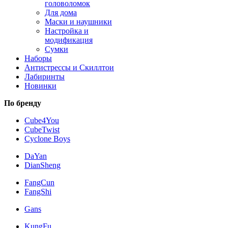
головоломок
Для дома
Маски и наушники
Настройка и
модификация
Сумки
Наборы
Антистрессы и Скиллтои
Лабиринты
Новинки
По бренду
Cube4You
CubeTwist
Cyclone Boys
DaYan
DianSheng
FangCun
FangShi
Gans
KungFu