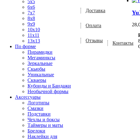
5x5
6x6
Доставка
Yu
7x7
8x8
9x9
28,
Оплата
10x10
11x11
Отзывы
13x13
Контакты
По форме
Пирамидки
Мегаминксы
Зеркальные
Скьюбы
Уникальные
Скваеры
Кубоиды и Бандажи
Необычной формы
Аксессуары
Логотипы
Смазки
Подставки
Чехлы и боксы
Таймеры и маты
Брелоки
Наклейки для