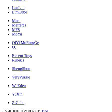
LanLan
LimCube
Maru
Meffert's
MF8
MoYu
QiYi MoFangGe
QJ
Recent Toys
Rubik's
ShengShou
VeryPuzzle
WitEden
YuXin
Z-Cube
ЛУЧШИЕ ПРОДАЖИ
Все