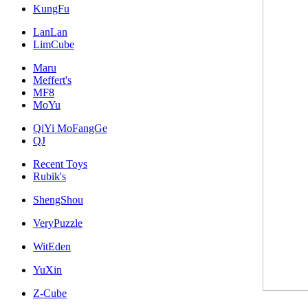
KungFu
LanLan
LimCube
Maru
Meffert's
MF8
MoYu
QiYi MoFangGe
QJ
Recent Toys
Rubik's
ShengShou
VeryPuzzle
WitEden
YuXin
Z-Cube