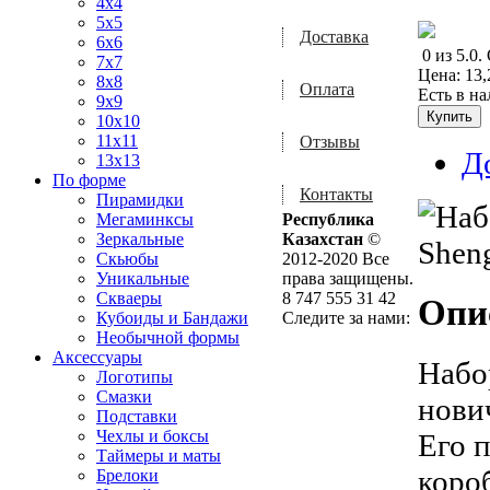
4x4
5x5
Доставка
6x6
0
из
5.0
.
7x7
Цена:
13,
8x8
Оплата
Есть в н
9x9
10x10
11x11
Отзывы
Д
13x13
По форме
Контакты
Пирамидки
Мегаминксы
Республика
Зеркальные
Казахстан
©
Скьюбы
2012-2020 Все
Уникальные
права защищены.
Скваеры
8 747 555 31 42
Опи
Кубоиды и Бандажи
Следите за нами:
Необычной формы
Аксессуары
Набо
Логотипы
Смазки
нови
Подставки
Чехлы и боксы
Его 
Таймеры и маты
коро
Брелоки