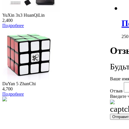
YuXin 3x3 HuanQiLin
2,400
П
Подробнее
25
Отз
Будь
Ваше имя
DaYan 5 ZhanChi
4,700
Отзыв
Подробнее
Введите 