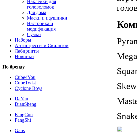
Наклейки для
голо
головоломок
Для дома
Маски и наушники
Ком
Настройка и
модификация
Сумки
Pyra
Наборы
Антистрессы и Скиллтои
Лабиринты
Mega
Новинки
По бренду
Squa
Cube4You
CubeTwist
Skew
Cyclone Boys
DaYan
Mast
DianSheng
Snak
FangCun
FangShi
Gans