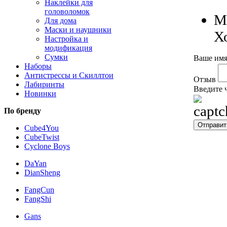
Наклейки для
головоломок
М
Для дома
Маски и наушники
Х
Настройка и
модификация
Сумки
Ваше имя
Наборы
Антистрессы и Скиллтои
Отзыв
Лабиринты
Введите 
Новинки
По бренду
Cube4You
CubeTwist
Cyclone Boys
DaYan
DianSheng
FangCun
FangShi
Gans