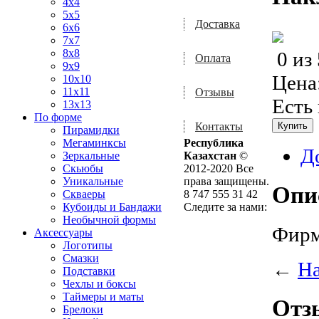
4x4
5x5
Доставка
6x6
7x7
8x8
0
из
Оплата
9x9
Цена
10x10
11x11
Отзывы
Есть
13x13
По форме
Контакты
Пирамидки
Мегаминксы
Республика
Д
Зеркальные
Казахстан
©
Скьюбы
2012-2020 Все
Уникальные
права защищены.
Опи
Скваеры
8 747 555 31 42
Кубоиды и Бандажи
Следите за нами:
Необычной формы
Фирм
Аксессуары
Логотипы
Смазки
←
Н
Подставки
Чехлы и боксы
Таймеры и маты
Отз
Брелоки