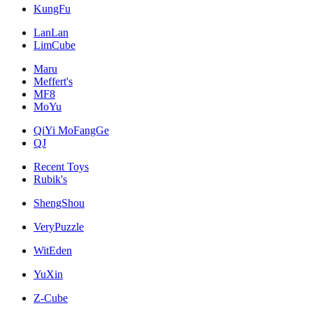
KungFu
LanLan
LimCube
Maru
Meffert's
MF8
MoYu
QiYi MoFangGe
QJ
Recent Toys
Rubik's
ShengShou
VeryPuzzle
WitEden
YuXin
Z-Cube