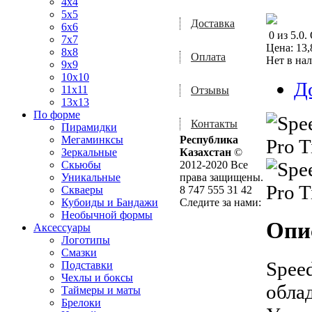
4x4
5x5
Доставка
6x6
0
из
5.0
.
7x7
Цена:
13,
8x8
Оплата
Нет в на
9x9
10x10
Д
11x11
Отзывы
13x13
По форме
Контакты
Пирамидки
Мегаминксы
Республика
Зеркальные
Казахстан
©
Скьюбы
2012-2020 Все
Уникальные
права защищены.
Скваеры
8 747 555 31 42
Кубоиды и Бандажи
Следите за нами:
Необычной формы
Опи
Аксессуары
Логотипы
Смазки
Spee
Подставки
Чехлы и боксы
обла
Таймеры и маты
Брелоки