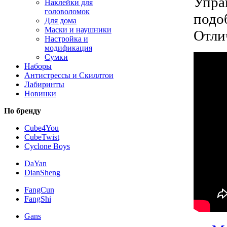
Упра
Наклейки для
головоломок
подо
Для дома
Маски и наушники
Отли
Настройка и
модификация
Сумки
Наборы
Антистрессы и Скиллтои
Лабиринты
Новинки
По бренду
Cube4You
CubeTwist
Cyclone Boys
DaYan
DianSheng
FangCun
FangShi
Gans