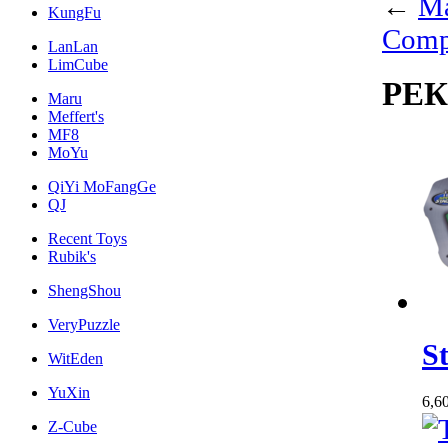
←
Ма
KungFu
Comp
LanLan
LimCube
РЕ
Maru
Meffert's
MF8
MoYu
QiYi MoFangGe
QJ
Recent Toys
Rubik's
ShengShou
VeryPuzzle
S
WitEden
YuXin
6,6
Z-Cube