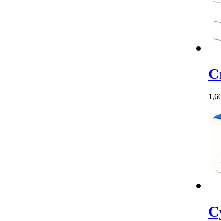
С
1,6
С