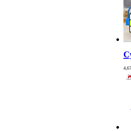
С
4,6