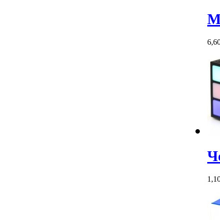
М
6,6
Ч
1,1