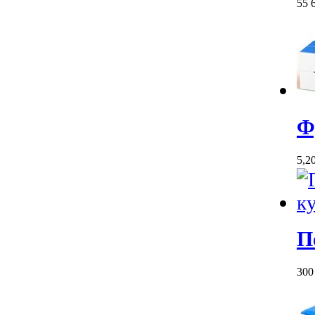
55
Ф
5,2
П
30