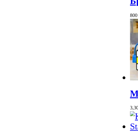
Б
80
М
3,3