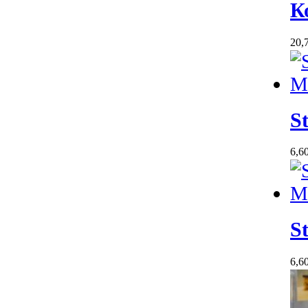
К
20,
S
6,6
S
6,6