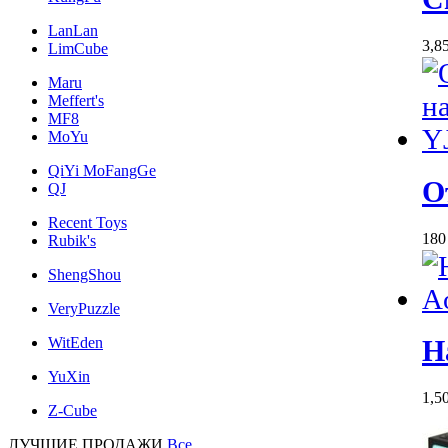
LanLan
3,8
LimCube
Maru
Meffert's
MF8
MoYu
QiYi MoFangGe
О
QJ
Recent Toys
18
Rubik's
ShengShou
VeryPuzzle
WitEden
Н
YuXin
1,5
Z-Cube
ЛУЧШИЕ ПРОДАЖИ
Все