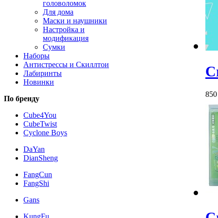
головоломок
Для дома
Маски и наушники
Настройка и
модификация
Сумки
Наборы
Антистрессы и Скиллтои
С
Лабиринты
Новинки
85
По бренду
Cube4You
CubeTwist
Cyclone Boys
DaYan
DianSheng
FangCun
FangShi
Gans
С
KungFu