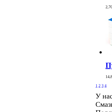
2,7
П
14,
1
2
3
4
У на
Смаз