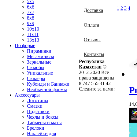
5x5
6x6
1
2
3
4
Доставка
7x7
8x8
9x9
Оплата
10x10
11x11
Отзывы
13x13
По форме
Пирамидки
Контакты
Мегаминксы
Республика
Зеркальные
Казахстан
©
Скьюбы
2012-2020 Все
Уникальные
права защищены.
Скваеры
8 747 555 31 42
Кубоиды и Бандажи
Р
Следите за нами:
Необычной формы
Аксессуары
Логотипы
14,
Смазки
Подставки
Чехлы и боксы
Таймеры и маты
Брелоки
Наклейки для