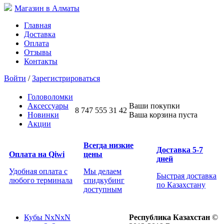
Магазин в Алматы
Главная
Доставка
Оплата
Отзывы
Контакты
Войти
/
Зарегистрироваться
Головоломки
Аксессуары
Ваши покупки
8 747 555 31 42
Новинки
Ваша корзина пуста
Акции
Всегда низкие
Доставка 5-7
Оплата на Qiwi
цены
дней
Удобная оплата с
Мы делаем
Быстрая доставка
любого терминала
спидкубинг
по Казахстану
доступным
Кубы NxNxN
Республика Казахстан
©