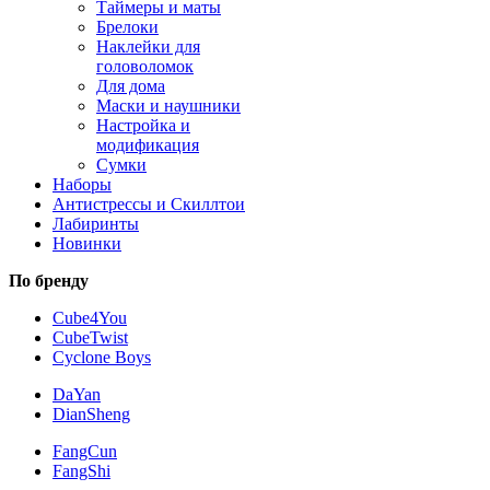
Таймеры и маты
Брелоки
Наклейки для
головоломок
Для дома
Маски и наушники
Настройка и
модификация
Сумки
Наборы
Антистрессы и Скиллтои
Лабиринты
Новинки
По бренду
Cube4You
CubeTwist
Cyclone Boys
DaYan
DianSheng
FangCun
FangShi