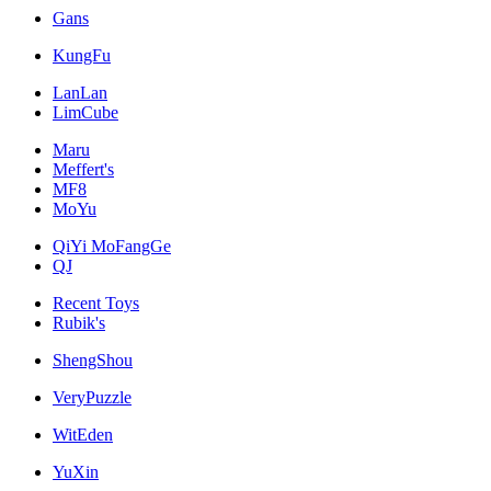
Gans
KungFu
LanLan
LimCube
Maru
Meffert's
MF8
MoYu
QiYi MoFangGe
QJ
Recent Toys
Rubik's
ShengShou
VeryPuzzle
WitEden
YuXin