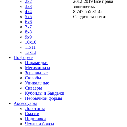
2x2
2012-2019 Все права
3x3
защищены.
4x4
8 747 555 31 42
5x5
Следите за нами:
6x6
7x7
8x8
9x9
10x10
11x11
13x13
По форме
Пирамидки
Мегаминксы
Зеркальные
Скьюбы
Уникальные
Скваеры
Кубоиды и Бандажи
Необычной формы
Аксессуары
Логотипы
Смазки
Подставки
Чехлы и боксы