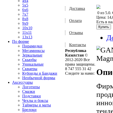
4x4
5x5
Доставка
6x6
0
из
5.0
.
7x7
Цена:
14,
8x8
Оплата
Есть в н
9x9
10x10
11x11
Отзывы
Д
13x13
По форме
Контакты
Пирамидки
Мегаминксы
Республика
Зеркальные
Казахстан
©
Скьюбы
2012-2020 Все
Уникальные
права защищены.
Скваеры
8 747 555 31 42
Опи
Кубоиды и Бандажи
Следите за нами:
Необычной формы
Аксессуары
Фирм
Логотипы
Смазки
прод
Подставки
Чехлы и боксы
инно
Таймеры и маты
тенд
Брелоки