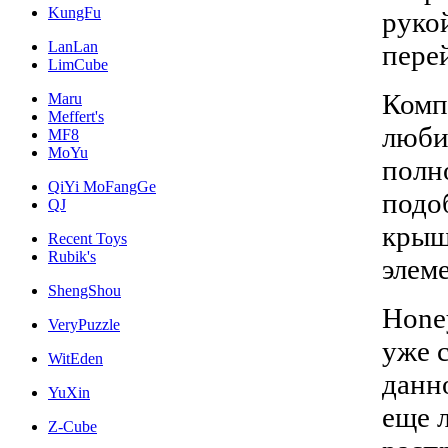
KungFu
руко
LanLan
перей
LimCube
Комп
Maru
Meffert's
люби
MF8
MoYu
полн
QiYi MoFangGe
подо
QJ
крыш
Recent Toys
Rubik's
элем
ShengShou
Hone
VeryPuzzle
уже 
WitEden
данн
YuXin
еще 
Z-Cube