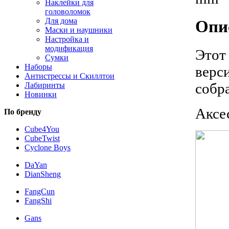
Наклейки для
головоломок
Для дома
Опи
Маски и наушники
Настройка и
модификация
Этот
Сумки
Наборы
верс
Антистрессы и Скиллтои
собра
Лабиринты
Новинки
Аксе
По бренду
Cube4You
CubeTwist
Cyclone Boys
DaYan
DianSheng
FangCun
FangShi
Gans