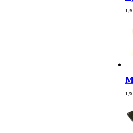
1,3
M
1,9