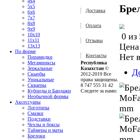
4x4
Бре
5x5
Доставка
6x6
7x7
8x8
Оплата
9x9
0
из
10x10
11x11
Отзывы
Цена
13x13
По форме
Нет 
Контакты
Пирамидки
Мегаминксы
Республика
Зеркальные
Казахстан
©
Д
Скьюбы
2012-2019 Все
Уникальные
права защищены.
Скваеры
8 747 555 31 42
Кубоиды и Бандажи
Следите за нами:
Необычной формы
Аксессуары
Логотипы
Смазки
Подставки
Чехлы и боксы
Таймеры и маты
Брелоки