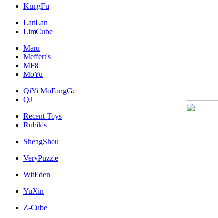
KungFu
LanLan
LimCube
Maru
Meffert's
MF8
MoYu
QiYi MoFangGe
QJ
Recent Toys
Rubik's
ShengShou
VeryPuzzle
WitEden
YuXin
Z-Cube