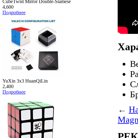
CubeTwist Mirror Double-Siamese
4,600
Подробнее
Хар
В
Р
YuXin 3x3 HuanQiLin
С
2,400
Подробнее
Б
←
На
Magn
РЕ