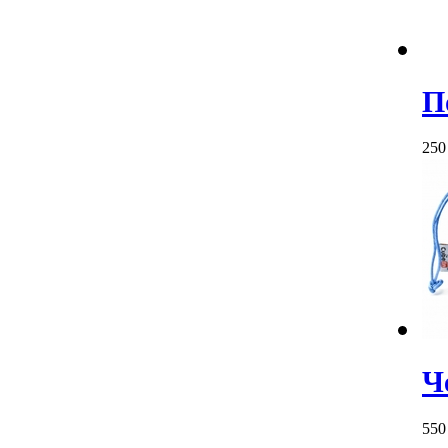
П
25
Ч
55