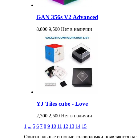
GAN 356s V2 Advanced
8,800
9,500
Нет в наличии
YJ Tiles cube - Love
2,300
2,500
Нет в наличии
1
...
5
6
7
8
9
10
11
12
13
14
15
Оригинальные и новые головоломки появляются на 