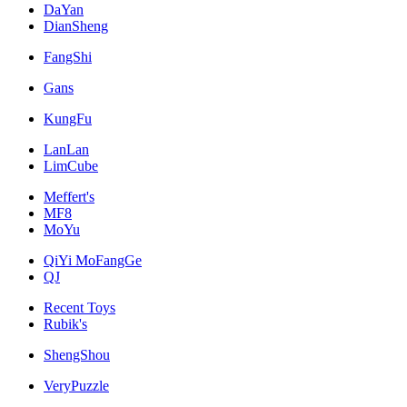
DaYan
DianSheng
FangShi
Gans
KungFu
LanLan
LimCube
Meffert's
MF8
MoYu
QiYi MoFangGe
QJ
Recent Toys
Rubik's
ShengShou
VeryPuzzle