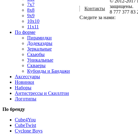
© 2012-2017 
7x7
защищены.
Контакты
8x8
8 777 377 83 
9x9
Следите за нами:
10x10
11x11
По форме
Пирамидки
Додекаэдры
Зеркальные
Скьюбы
Уникальные
Скваеры
Кубоиды и Бандажи
Аксессуары
Новинки
Наборы
Антистрессы и Скиллтои
Логотипы
По бренду
Cube4You
CubeTwist
Cyclone Boys