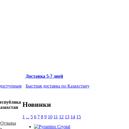
Доставка 5-7 дней
 доступным
Быстрая доставка по Казахстану
еспублика
Новинки
азахстан
1
...
5
6
7
8
9
10
11
12
13
14
15
Отзывы