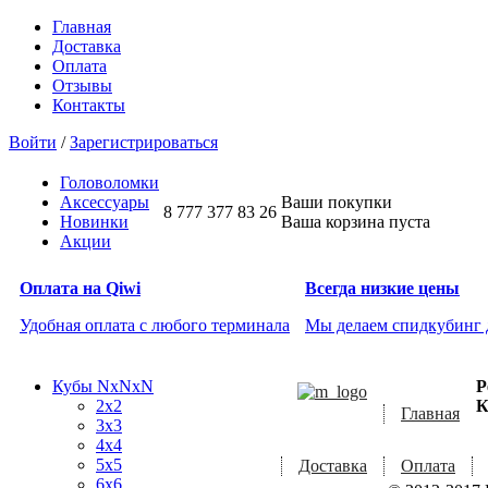
Главная
Доставка
Оплата
Отзывы
Контакты
Войти
/
Зарегистрироваться
Головоломки
Аксессуары
Ваши покупки
8 777 377 83 26
Новинки
Ваша корзина пуста
Акции
Оплата на Qiwi
Всегда низкие цены
Удобная оплата с любого терминала
Мы делаем спидкубинг
Кубы NxNxN
Р
2x2
К
Главная
3x3
4x4
5x5
Доставка
Оплата
6x6