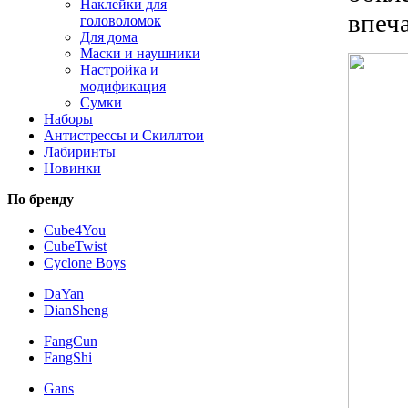
Наклейки для
впеч
головоломок
Для дома
Маски и наушники
Настройка и
модификация
Сумки
Наборы
Антистрессы и Скиллтои
Лабиринты
Новинки
По бренду
Cube4You
CubeTwist
Cyclone Boys
DaYan
DianSheng
FangCun
FangShi
Gans