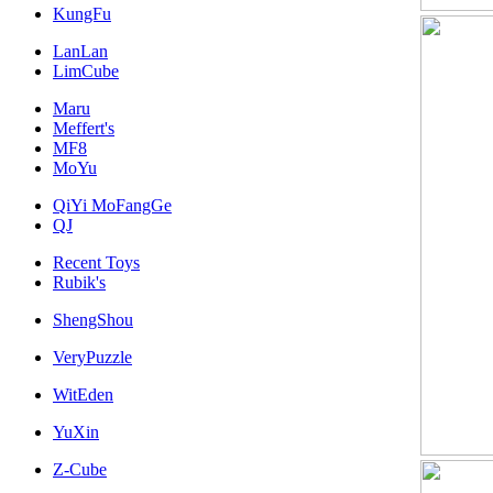
KungFu
LanLan
LimCube
Maru
Meffert's
MF8
MoYu
QiYi MoFangGe
QJ
Recent Toys
Rubik's
ShengShou
VeryPuzzle
WitEden
YuXin
Z-Cube