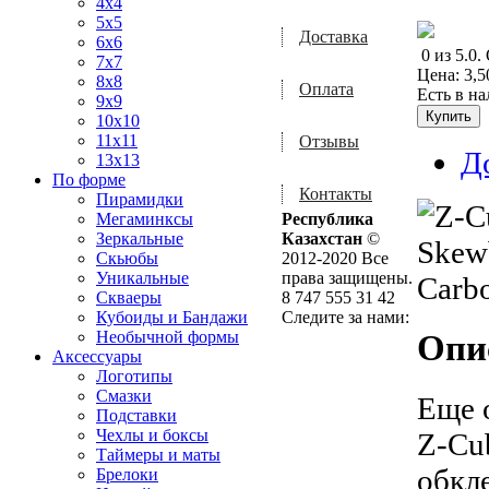
4x4
5x5
Доставка
6x6
0
из
5.0
.
7x7
Цена:
3,5
8x8
Оплата
Есть в н
9x9
10x10
11x11
Отзывы
Д
13x13
По форме
Контакты
Пирамидки
Мегаминксы
Республика
Зеркальные
Казахстан
©
Скьюбы
2012-2020 Все
Уникальные
права защищены.
Скваеры
8 747 555 31 42
Кубоиды и Бандажи
Следите за нами:
Необычной формы
Опи
Аксессуары
Логотипы
Смазки
Еще 
Подставки
Чехлы и боксы
Z-Cu
Таймеры и маты
обкл
Брелоки