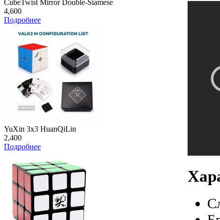
CubeTwist Mirror Double-Siamese
4,600
Подробнее
YuXin 3x3 HuanQiLin
2,400
Подробнее
Хар
С
Б