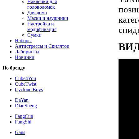
Наклейки для
пози
головоломок
Для дома
кате
Маски и наушники
Настройка и
спид
модификация
Сумки
Наборы
ВИД
Антистрессы и Скиллтои
Лабиринты
Новинки
По бренду
Cube4You
CubeTwist
Cyclone Boys
DaYan
DianSheng
FangCun
FangShi
Gans