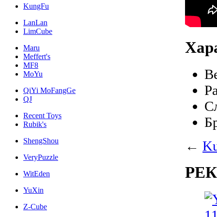
KungFu
LanLan
LimCube
Хар
Maru
Meffert's
MF8
В
MoYu
Р
QiYi MoFangGe
QJ
С
Recent Toys
Б
Rubik's
ShengShou
←
Ku
VeryPuzzle
РЕ
WitEden
YuXin
Z-Cube