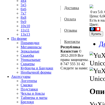
4x4
5x5
Доставка
6x6
0
из
5.0
.
7x7
Цена:
6,6
8x8
Оплата
Есть в н
9x9
Цвет:
10x10
11x11
Отзывы
13x13
По форме
Контакты
Д
Пирамидки
Мегаминксы
Республика
Зеркальные
Казахстан
©
Скьюбы
2012-2019 Все
Уникальные
права защищены.
Скваеры
8 747 555 31 42
Кубоиды и Бандажи
Следите за нами:
Необычной формы
Аксессуары
Логотипы
Смазки
Опи
Подставки
Чехлы и боксы
Таймеры и маты
Брелоки
YuXi