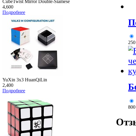
CubeTwist Mirror Double-Siamese
4,600
Подробнее
П
25
YuXin 3x3 HuanQiLin
Б
2,400
Подробнее
80
Отз