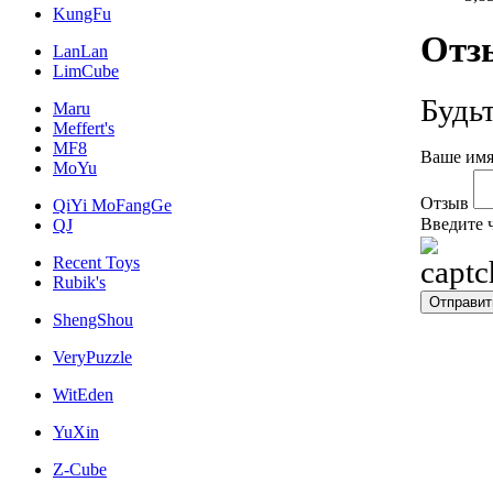
KungFu
Отз
LanLan
LimCube
Будь
Maru
Meffert's
MF8
Ваше имя
MoYu
Отзыв
QiYi MoFangGe
Введите 
QJ
Recent Toys
Rubik's
ShengShou
VeryPuzzle
WitEden
YuXin
Z-Cube