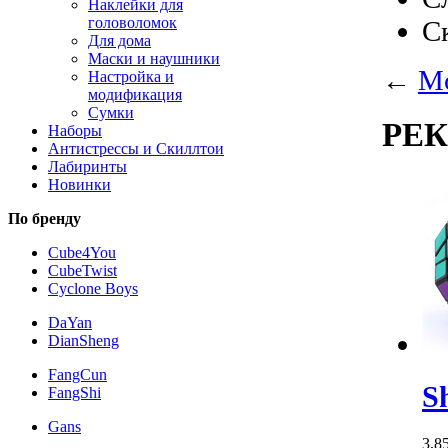
Наклейки для
головоломок
С
Для дома
Маски и наушники
←
M
Настройка и
модификация
Сумки
РЕ
Наборы
Антистрессы и Скиллтои
Лабиринты
Новинки
По бренду
Cube4You
CubeTwist
Cyclone Boys
DaYan
DianSheng
FangCun
S
FangShi
Gans
3,8