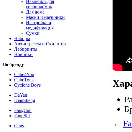
Наклейки для
головоломок
Для дома
Маски и наушники
Настройка и
модификация
Сумки
Наборы
Антистрессы и Скиллтои
Лабиринты
Новинки
По бренду
Cube4You
CubeTwist
Хар
Cyclone Boys
DaYan
Р
DianSheng
Б
FangCun
FangShi
←
Fa
Gans