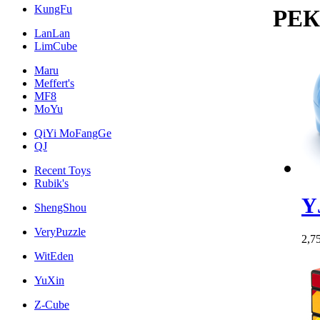
KungFu
РЕ
LanLan
LimCube
Maru
Meffert's
MF8
MoYu
QiYi MoFangGe
QJ
Recent Toys
Rubik's
Y
ShengShou
VeryPuzzle
2,7
WitEden
YuXin
Z-Cube