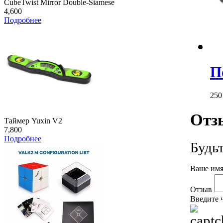
CubeTwist Mirror Double-Siamese
4,600
Подробнее
П
25
Отз
Таймер Yuxin V2
7,800
Подробнее
Будь
Ваше имя
Отзыв
Введите 