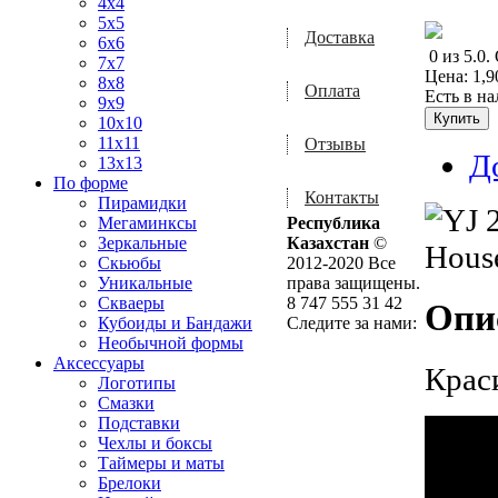
4x4
5x5
Доставка
6x6
0
из
5.0
.
7x7
Цена:
1,9
8x8
Оплата
Есть в н
9x9
10x10
11x11
Отзывы
Д
13x13
По форме
Контакты
Пирамидки
Мегаминксы
Республика
Зеркальные
Казахстан
©
Скьюбы
2012-2020 Все
Уникальные
права защищены.
Скваеры
8 747 555 31 42
Опи
Кубоиды и Бандажи
Следите за нами:
Необычной формы
Аксессуары
Крас
Логотипы
Смазки
Подставки
Чехлы и боксы
Таймеры и маты
Брелоки