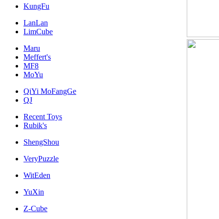
KungFu
LanLan
LimCube
Maru
Meffert's
MF8
MoYu
QiYi MoFangGe
QJ
Recent Toys
Rubik's
ShengShou
VeryPuzzle
WitEden
YuXin
Z-Cube