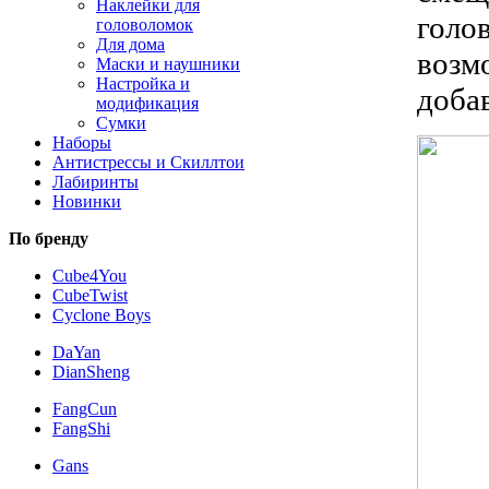
Наклейки для
голо
головоломок
Для дома
возм
Маски и наушники
Настройка и
доба
модификация
Сумки
Наборы
Антистрессы и Скиллтои
Лабиринты
Новинки
По бренду
Cube4You
CubeTwist
Cyclone Boys
DaYan
DianSheng
FangCun
FangShi
Gans