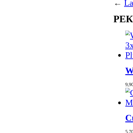
←
La
РЕ
W
9,9
C
5,7