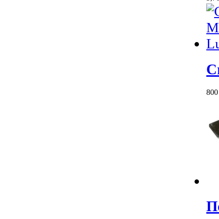
С
80
П