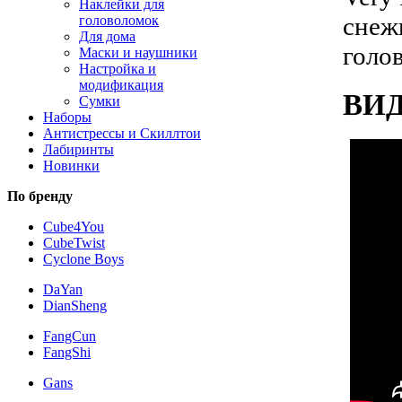
Наклейки для
снеж
головоломок
Для дома
голо
Маски и наушники
Настройка и
модификация
ВИ
Сумки
Наборы
Антистрессы и Скиллтои
Лабиринты
Новинки
По бренду
Cube4You
CubeTwist
Cyclone Boys
DaYan
DianSheng
FangCun
FangShi
Gans