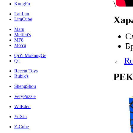
\
KungFu
LanLan
Хар
LimCube
Maru
С
Meffert's
MF8
Б
MoYu
QiYi MoFangGe
←
Ru
QJ
Recent Toys
РЕ
Rubik's
ShengShou
VeryPuzzle
WitEden
YuXin
Z-Cube