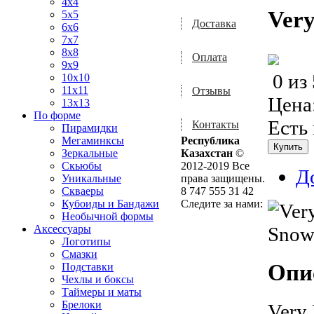
4x4
Very
5x5
Доставка
6x6
7x7
8x8
Оплата
9x9
0
из
10x10
11x11
Отзывы
Цена
13x13
По форме
Есть
Контакты
Пирамидки
Мегаминксы
Республика
Зеркальные
Казахстан
©
Скьюбы
2012-2019 Все
Д
Уникальные
права защищены.
Скваеры
8 747 555 31 42
Кубоиды и Бандажи
Следите за нами:
Необычной формы
Аксессуары
Логотипы
Смазки
Опи
Подставки
Чехлы и боксы
Таймеры и маты
Брелоки
Very 