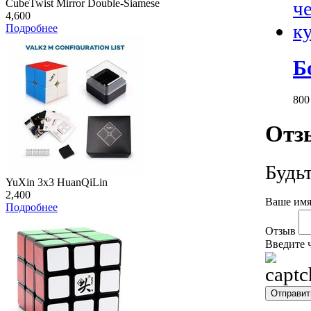
CubeTwist Mirror Double-Siamese
4,600
Подробнее
Б
80
Отз
Будь
YuXin 3x3 HuanQiLin
2,400
Ваше имя
Подробнее
Отзыв
Введите 