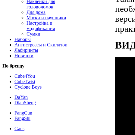
Наклейки для
необ
головоломок
Для дома
верс
Маски и наушники
Настройка и
прак
модификация
Сумки
Наборы
ВИ
Антистрессы и Скиллтои
Лабиринты
Новинки
По бренду
Cube4You
CubeTwist
Cyclone Boys
DaYan
DianSheng
FangCun
FangShi
Gans