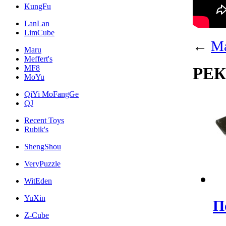
KungFu
LanLan
LimCube
←
Ма
Maru
Meffert's
MF8
РЕ
MoYu
QiYi MoFangGe
QJ
Recent Toys
Rubik's
ShengShou
VeryPuzzle
WitEden
YuXin
П
Z-Cube