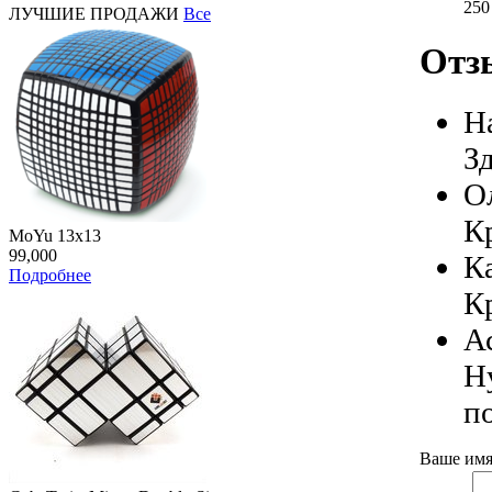
25
ЛУЧШИЕ ПРОДАЖИ
Все
Отз
Н
З
О
К
MoYu 13x13
99,000
К
Подробнее
К
А
Н
п
Ваше имя