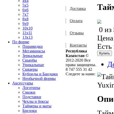
4x4
Тай
5x5
Доставка
6x6
7x7
8x8
Оплата
9x9
0
из
10x10
11x11
Отзывы
Цена
13x13
По форме
Есть
Контакты
Пирамидки
Мегаминксы
Республика
Зеркальные
Казахстан
©
Скьюбы
2012-2020 Все
Д
Уникальные
права защищены.
Скваеры
8 747 555 31 42
Кубоиды и Бандажи
Следите за нами:
Необычной формы
Аксессуары
Логотипы
Смазки
Опи
Подставки
Чехлы и боксы
Таймеры и маты
Брелоки
Тайм