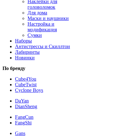
Наклейки для
головоломок
Для дома
Маски и наушники
Настройка и
модификация
Сумки
Наборы
Антистрессы и Скиллтои
Лабиринты
Новинки
По бренду
Cube4You
CubeTwist
Cyclone Boys
DaYan
DianSheng
FangCun
FangShi
Gans