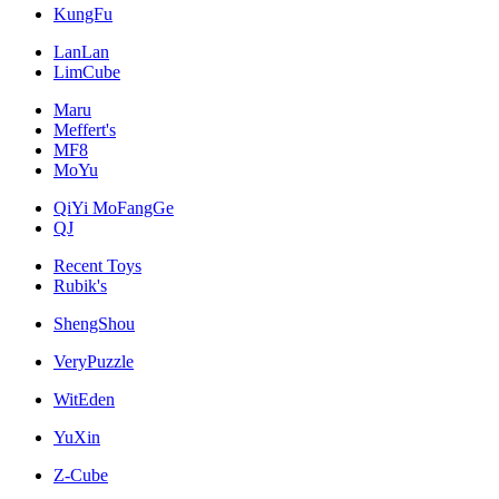
KungFu
LanLan
LimCube
Maru
Meffert's
MF8
MoYu
QiYi MoFangGe
QJ
Recent Toys
Rubik's
ShengShou
VeryPuzzle
WitEden
YuXin
Z-Cube