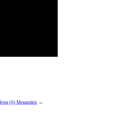
eng (S) Megaminx
→