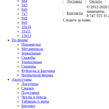
4x4
Доставка
Оплата
5x5
© 2012-2020 
6x6
защищены.
Контакты
7x7
8 747 555 31 
8x8
Следите за нами:
9x9
10x10
11x11
13x13
По форме
Пирамидки
Мегаминксы
Зеркальные
Скьюбы
Уникальные
Скваеры
Кубоиды и Бандажи
Необычной формы
Аксессуары
Логотипы
Смазки
Подставки
Чехлы и боксы
Таймеры и маты
Брелоки