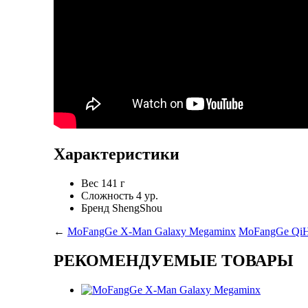
Характеристики
Вес
141 г
Сложность
4 ур.
Бренд
ShengShou
←
MoFangGe X-Man Galaxy Megaminx
MoFangGe QiH
РЕКОМЕНДУЕМЫЕ ТОВАРЫ