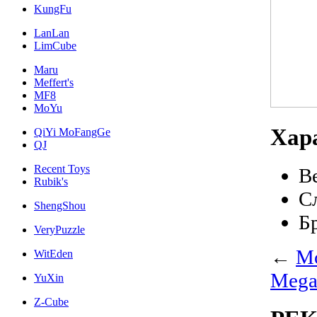
KungFu
LanLan
LimCube
Maru
Meffert's
MF8
MoYu
Хар
QiYi MoFangGe
QJ
Recent Toys
В
Rubik's
С
ShengShou
Б
VeryPuzzle
←
M
WitEden
Mega
YuXin
Z-Cube