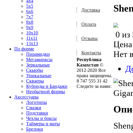
4x4
She
5x5
Доставка
6x6
7x7
8x8
Оплата
9x9
0
из
10x10
11x11
Отзывы
Цена
13x13
По форме
Нет 
Контакты
Пирамидки
Мегаминксы
Республика
Зеркальные
Казахстан
©
Д
Скьюбы
2012-2020 Все
Уникальные
права защищены.
Скваеры
8 747 555 31 42
Кубоиды и Бандажи
Следите за нами:
Необычной формы
Аксессуары
Логотипы
Опи
Смазки
Подставки
Чехлы и боксы
Shen
Таймеры и маты
Брелоки