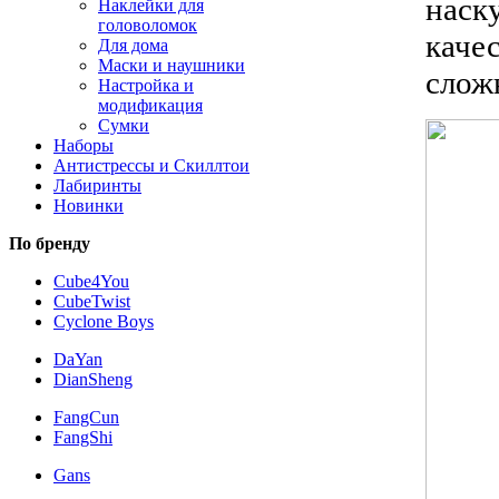
наск
Наклейки для
головоломок
каче
Для дома
Маски и наушники
слож
Настройка и
модификация
Сумки
Наборы
Антистрессы и Скиллтои
Лабиринты
Новинки
По бренду
Cube4You
CubeTwist
Cyclone Boys
DaYan
DianSheng
FangCun
FangShi
Gans