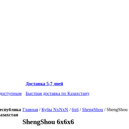
Доставка 5-7 дней
 доступным
Быстрая доставка по Казахстану
еспублика
Главная
/
Кубы NxNxN
/
6x6
/
ShengShou
/
ShengShou 
азахстан
ShengShou 6x6x6