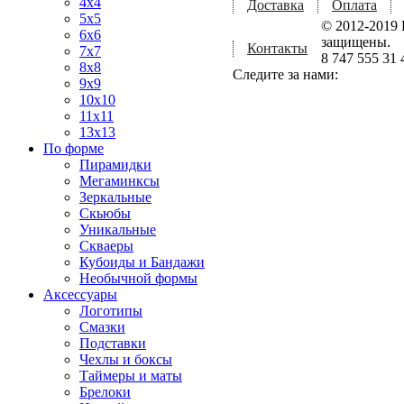
4x4
Доставка
Оплата
5x5
© 2012-2019 
6x6
защищены.
Контакты
7x7
8 747 555 31 
8x8
Следите за нами:
9x9
10x10
11x11
13x13
По форме
Пирамидки
Мегаминксы
Зеркальные
Скьюбы
Уникальные
Скваеры
Кубоиды и Бандажи
Необычной формы
Аксессуары
Логотипы
Смазки
Подставки
Чехлы и боксы
Таймеры и маты
Брелоки