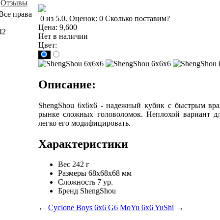
Отзывы
Все права
0
из
5.0
.
Оценок:
0
Сколько поставим?
Цена:
9,600
42
Нет в наличии
Цвет:
Описание:
ShengShou 6x6x6 - надежный кубик с быстрым вра
рынке сложных головоломок. Неплохой вариант д
легко его модифицировать.
Характеристики
Вес
242 г
Размеры
68x68x68 мм
Сложность
7 ур.
Бренд
ShengShou
←
Cyclone Boys 6x6 G6
MoYu 6x6 YuShi
→