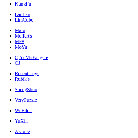
KungFu
LanLan
LimCube
Maru
Meffert's
MF8
MoYu
QiYi MoFangGe
QJ
Recent Toys
Rubik's
ShengShou
VeryPuzzle
WitEden
YuXin
Z-Cube