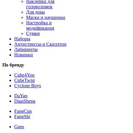
Наклейки для
головоломок
Для дома
Маски и наушники
Настройка и
модификация
Сумки
Наборы
Антистрессы и Скиллтои
Лабиринты
Новинки
По бренду
Cube4You
CubeTwist
Cyclone Boys
DaYan
DianSheng
FangCun
FangShi
Gans