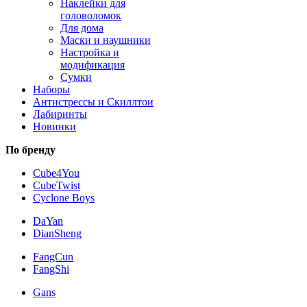
Наклейки для
головоломок
Для дома
Маски и наушники
Настройка и
модификация
Сумки
Наборы
Антистрессы и Скиллтои
Лабиринты
Новинки
По бренду
Cube4You
CubeTwist
Cyclone Boys
DaYan
DianSheng
FangCun
FangShi
Gans