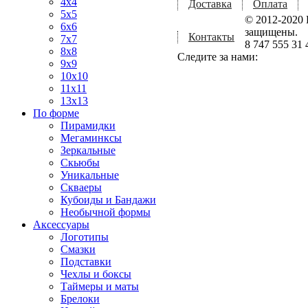
4x4
Доставка
Оплата
5x5
© 2012-2020 
6x6
защищены.
Контакты
7x7
8 747 555 31 
8x8
Следите за нами:
9x9
10x10
11x11
13x13
По форме
Пирамидки
Мегаминксы
Зеркальные
Скьюбы
Уникальные
Скваеры
Кубоиды и Бандажи
Необычной формы
Аксессуары
Логотипы
Смазки
Подставки
Чехлы и боксы
Таймеры и маты
Брелоки