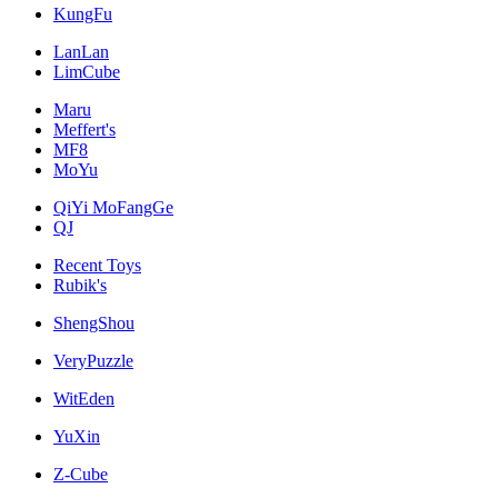
KungFu
LanLan
LimCube
Maru
Meffert's
MF8
MoYu
QiYi MoFangGe
QJ
Recent Toys
Rubik's
ShengShou
VeryPuzzle
WitEden
YuXin
Z-Cube