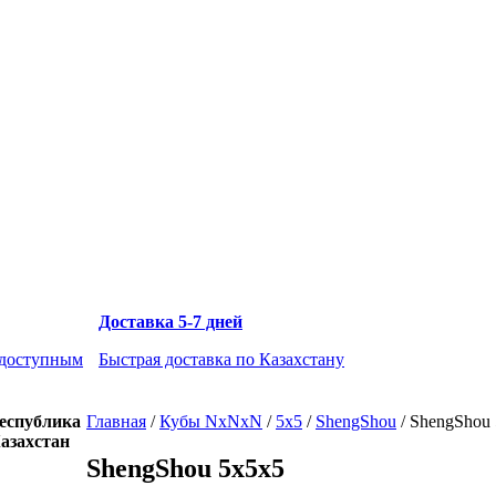
Доставка 5-7 дней
 доступным
Быстрая доставка по Казахстану
еспублика
Главная
/
Кубы NxNxN
/
5x5
/
ShengShou
/
ShengShou 
азахстан
ShengShou 5x5x5