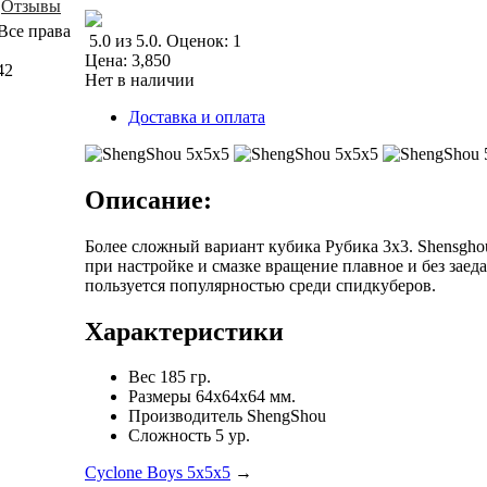
Отзывы
Все права
5.0
из
5.0
.
Оценок:
1
Цена:
3,850
42
Нет в наличии
Доставка и оплата
Описание:
Более сложный вариант кубика Рубика 3x3. Shensghou 
при настройке и смазке вращение плавное и без зае
пользуется популярностью среди спидкуберов.
Характеристики
Вес
185 гр.
Размеры
64x64x64 мм.
Производитель
ShengShou
Сложность
5 ур.
Cyclone Boys 5x5x5
→