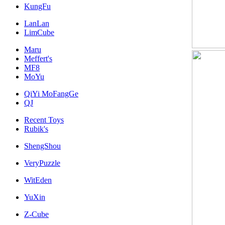
KungFu
LanLan
LimCube
Maru
Meffert's
MF8
MoYu
QiYi MoFangGe
QJ
Recent Toys
Rubik's
ShengShou
VeryPuzzle
WitEden
YuXin
Z-Cube