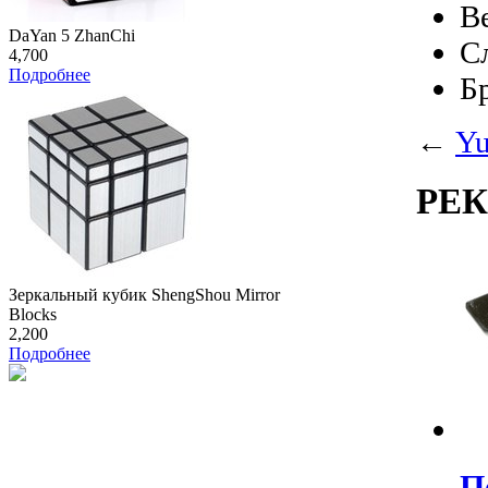
В
DaYan 5 ZhanChi
С
4,700
Подробнее
Б
←
Yu
РЕ
Зеркальный кубик ShengShou Mirror
Blocks
2,200
Подробнее
П