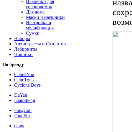
назв
Наклейки для
головоломок
сохр
Для дома
Маски и наушники
возм
Настройка и
модификация
Сумки
Наборы
Антистрессы и Скиллтои
Лабиринты
Новинки
По бренду
Cube4You
CubeTwist
Cyclone Boys
DaYan
DianSheng
FangCun
FangShi
Gans