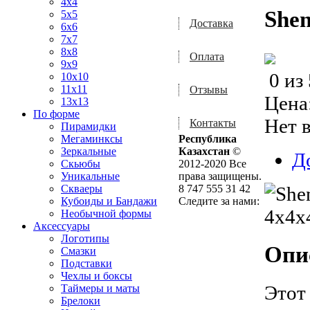
4x4
She
5x5
Доставка
6x6
7x7
8x8
Оплата
9x9
0
из
10x10
11x11
Отзывы
Цена
13x13
По форме
Нет 
Контакты
Пирамидки
Мегаминксы
Республика
Зеркальные
Казахстан
©
Д
Скьюбы
2012-2020 Все
Уникальные
права защищены.
Скваеры
8 747 555 31 42
Кубоиды и Бандажи
Следите за нами:
Необычной формы
Аксессуары
Логотипы
Опи
Смазки
Подставки
Чехлы и боксы
Этот
Таймеры и маты
Брелоки