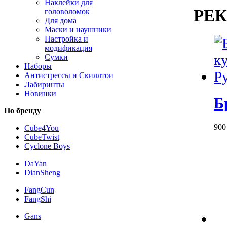
Наклейки для
РЕ
головоломок
Для дома
Маски и наушники
Настройка и
модификация
Сумки
Наборы
Антистрессы и Скиллтои
Лабиринты
Новинки
Б
По бренду
90
Cube4You
CubeTwist
Cyclone Boys
DaYan
DianSheng
FangCun
FangShi
Gans