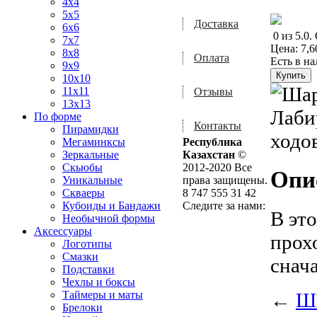
4x4
5x5
Доставка
6x6
0
из
5.0
.
7x7
Цена:
7,6
8x8
Оплата
Есть в н
9x9
10x10
11x11
Отзывы
13x13
По форме
Контакты
Пирамидки
Мегаминксы
Республика
Зеркальные
Казахстан
©
Скьюбы
2012-2020 Все
Опи
Уникальные
права защищены.
Скваеры
8 747 555 31 42
Кубоиды и Бандажи
Следите за нами:
В эт
Необычной формы
Аксессуары
прохо
Логотипы
Смазки
снач
Подставки
Чехлы и боксы
←
Ша
Таймеры и маты
Брелоки