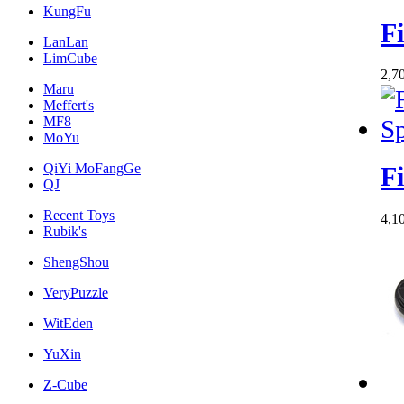
KungFu
F
LanLan
LimCube
2,7
Maru
Meffert's
MF8
MoYu
QiYi MoFangGe
F
QJ
Recent Toys
4,1
Rubik's
ShengShou
VeryPuzzle
WitEden
YuXin
Z-Cube