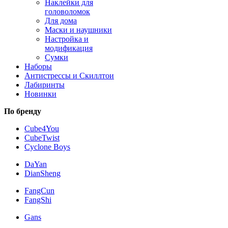
Наклейки для
головоломок
Для дома
Маски и наушники
Настройка и
модификация
Сумки
Наборы
Антистрессы и Скиллтои
Лабиринты
Новинки
По бренду
Cube4You
CubeTwist
Cyclone Boys
DaYan
DianSheng
FangCun
FangShi
Gans