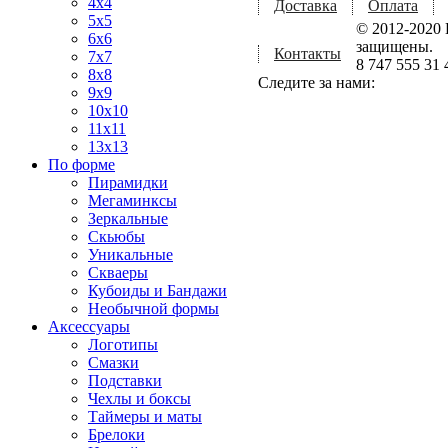
4x4
Доставка
Оплата
5x5
© 2012-2020 
6x6
защищены.
Контакты
7x7
8 747 555 31 
8x8
Следите за нами:
9x9
10x10
11x11
13x13
По форме
Пирамидки
Мегаминксы
Зеркальные
Скьюбы
Уникальные
Скваеры
Кубоиды и Бандажи
Необычной формы
Аксессуары
Логотипы
Смазки
Подставки
Чехлы и боксы
Таймеры и маты
Брелоки