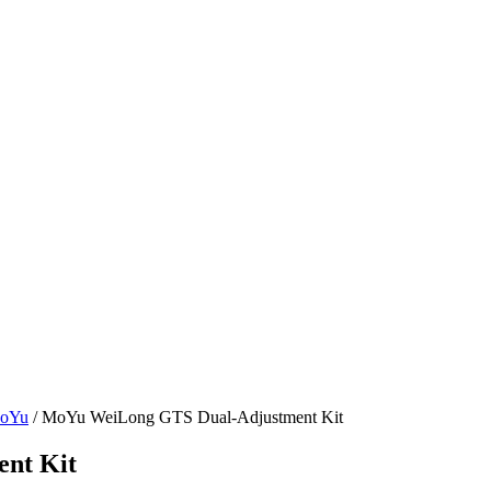
oYu
/
MoYu WeiLong GTS Dual-Adjustment Kit
nt Kit