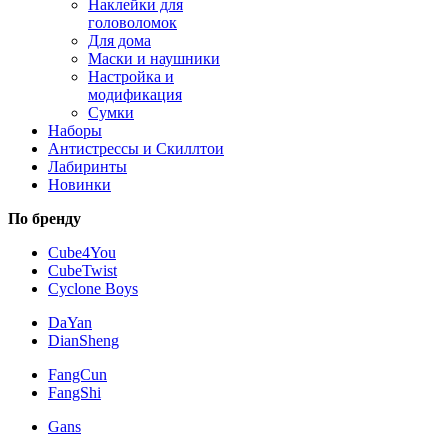
Наклейки для
головоломок
Для дома
Маски и наушники
Настройка и
модификация
Сумки
Наборы
Антистрессы и Скиллтои
Лабиринты
Новинки
По бренду
Cube4You
CubeTwist
Cyclone Boys
DaYan
DianSheng
FangCun
FangShi
Gans