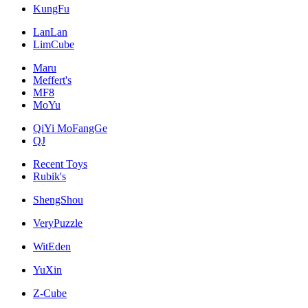
KungFu
LanLan
LimCube
Maru
Meffert's
MF8
MoYu
QiYi MoFangGe
QJ
Recent Toys
Rubik's
ShengShou
VeryPuzzle
WitEden
YuXin
Z-Cube