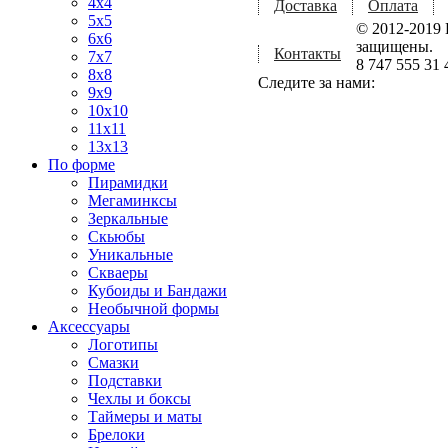
4x4
Доставка
Оплата
5x5
© 2012-2019 
6x6
защищены.
Контакты
7x7
8 747 555 31 
8x8
Следите за нами:
9x9
10x10
11x11
13x13
По форме
Пирамидки
Мегаминксы
Зеркальные
Скьюбы
Уникальные
Скваеры
Кубоиды и Бандажи
Необычной формы
Аксессуары
Логотипы
Смазки
Подставки
Чехлы и боксы
Таймеры и маты
Брелоки