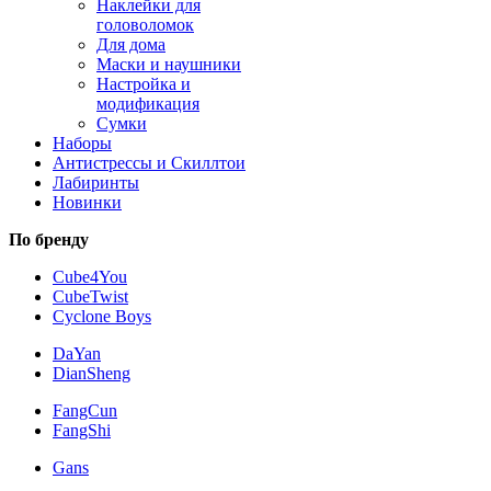
Наклейки для
головоломок
Для дома
Маски и наушники
Настройка и
модификация
Сумки
Наборы
Антистрессы и Скиллтои
Лабиринты
Новинки
По бренду
Cube4You
CubeTwist
Cyclone Boys
DaYan
DianSheng
FangCun
FangShi
Gans