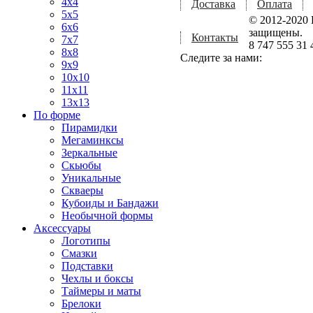
4x4
Доставка
Оплата
5x5
© 2012-2020 
6x6
защищены.
Контакты
7x7
8 747 555 31 
8x8
Следите за нами:
9x9
10x10
11x11
13x13
По форме
Пирамидки
Мегаминксы
Зеркальные
Скьюбы
Уникальные
Скваеры
Кубоиды и Бандажи
Необычной формы
Аксессуары
Логотипы
Смазки
Подставки
Чехлы и боксы
Таймеры и маты
Брелоки