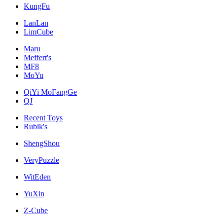
KungFu
LanLan
LimCube
Maru
Meffert's
MF8
MoYu
QiYi MoFangGe
QJ
Recent Toys
Rubik's
ShengShou
VeryPuzzle
WitEden
YuXin
Z-Cube