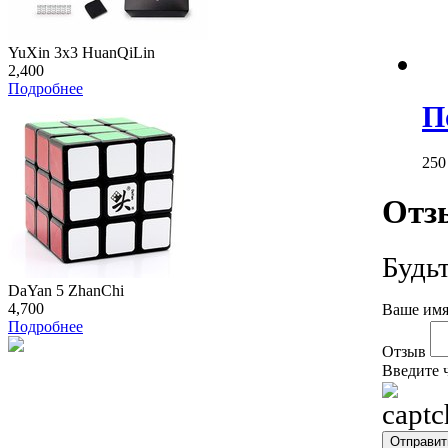
YuXin 3x3 HuanQiLin
2,400
Подробнее
П
25
Отз
Будь
DaYan 5 ZhanChi
4,700
Ваше имя
Подробнее
Отзыв
Введите 