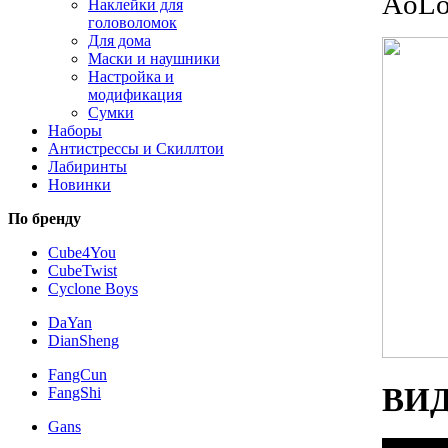
AoLo
Наклейки для
головоломок
Для дома
Маски и наушники
Настройка и
модификация
Сумки
Наборы
Антистрессы и Скиллтои
Лабиринты
Новинки
По бренду
Cube4You
CubeTwist
Cyclone Boys
DaYan
DianSheng
FangCun
ВИД
FangShi
Gans