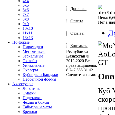
4x4
5x5
Доставка
6x6
0
из
5.0
.
7x7
Цена:
6,6
8x8
Оплата
Нет в на
9x9
10x10
Д
11x11
Отзывы
13x13
По форме
Контакты
Пирамидки
Мегаминксы
Республика
Зеркальные
Казахстан
©
Скьюбы
2012-2020 Все
Уникальные
права защищены.
Скваеры
8 747 555 31 42
Опи
Кубоиды и Бандажи
Следите за нами:
Необычной формы
Аксессуары
Логотипы
Куб 
Смазки
скор
Подставки
Чехлы и боксы
прош
Таймеры и маты
Брелоки