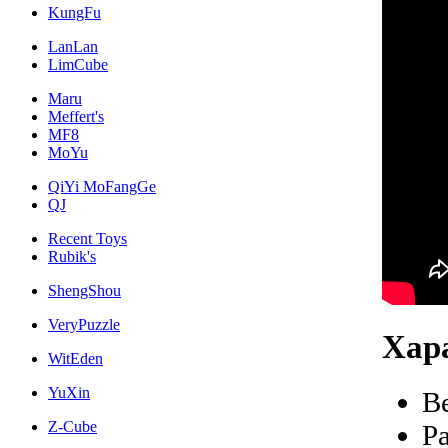
KungFu
LanLan
LimCube
Maru
Meffert's
MF8
MoYu
QiYi MoFangGe
QJ
Recent Toys
Rubik's
ShengShou
VeryPuzzle
Хар
WitEden
YuXin
В
Z-Cube
Р