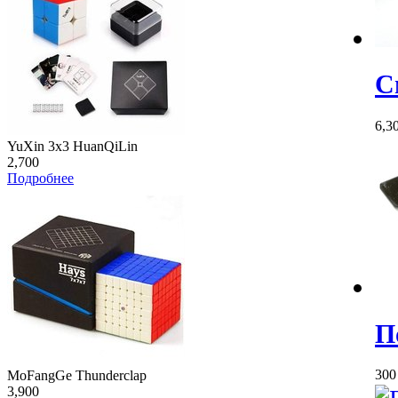
С
6,3
YuXin 3x3 HuanQiLin
2,700
Подробнее
П
30
MoFangGe Thunderclap
3,900