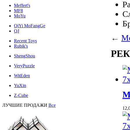
Р
Meffert's
MF8
С
MoYu
Б
QiYi MoFangGe
QJ
←
Mo
Recent Toys
Rubik's
РЕ
ShengShou
VeryPuzzle
WitEden
YuXin
M
Z-Cube
ЛУЧШИЕ ПРОДАЖИ
Все
12,