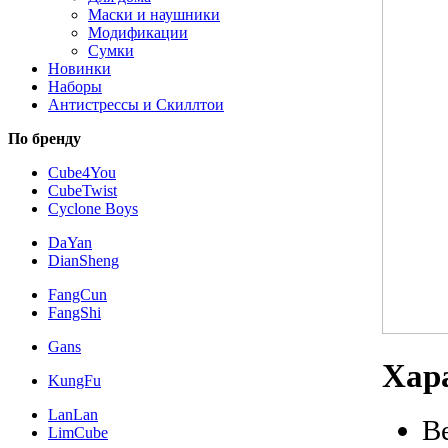
Маски и наушники
Модификации
Сумки
Новинки
Наборы
Антистрессы и Скиллтои
По бренду
Cube4You
CubeTwist
Cyclone Boys
DaYan
DianSheng
FangCun
FangShi
Gans
Хар
KungFu
LanLan
В
LimCube