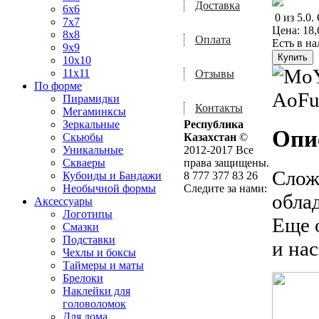
Доставка
6x6
0
из
5.0
.
7x7
Цена:
18,
8x8
Оплата
Есть в н
9x9
10x10
11x11
Отзывы
По форме
Пирамидки
Контакты
Мегаминксы
Зеркальные
Республика
Опи
Скьюбы
Казахстан
©
Уникальные
2012-2017 Все
Скваеры
права защищены.
Слож
Кубоиды и Бандажи
8 777 377 83 26
Необычной формы
Следите за нами:
обла
Аксессуары
Логотипы
Еще 
Смазки
Подставки
и на
Чехлы и боксы
Таймеры и маты
Брелоки
Наклейки для
головоломок
Для дома