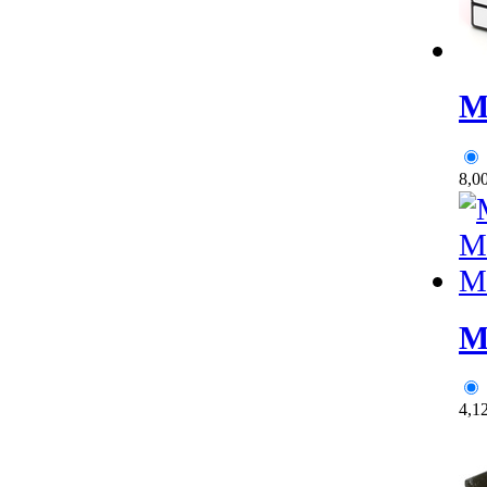
M
8,0
M
4,1