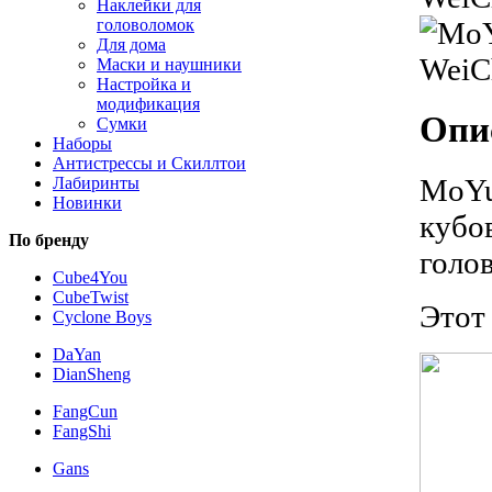
Наклейки для
головоломок
Для дома
Маски и наушники
Настройка и
модификация
Опи
Сумки
Наборы
Антистрессы и Скиллтои
MoYu
Лабиринты
Новинки
кубо
По бренду
голо
Cube4You
CubeTwist
Этот
Cyclone Boys
DaYan
DianSheng
FangCun
FangShi
Gans