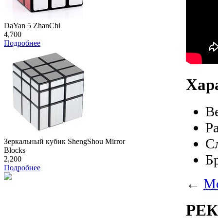
DaYan 5 ZhanChi
4,700
Подробнее
Хар
В
Р
С
Зеркальный кубик ShengShou Mirror
Blocks
Б
2,200
Подробнее
←
Mo
РЕ