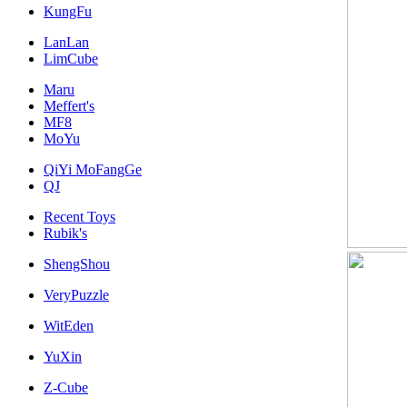
KungFu
LanLan
LimCube
Maru
Meffert's
MF8
MoYu
QiYi MoFangGe
QJ
Recent Toys
Rubik's
ShengShou
VeryPuzzle
WitEden
YuXin
Z-Cube