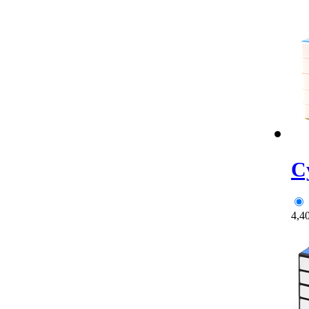
C
4,4