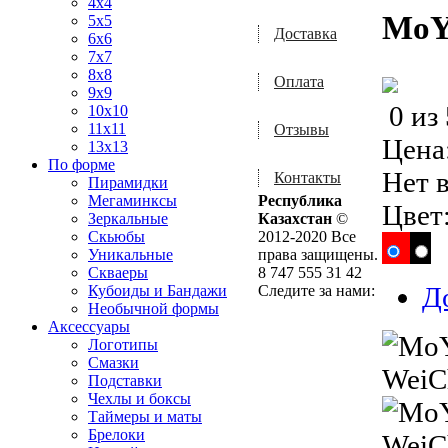
4x4
MoY
5x5
Доставка
6x6
7x7
8x8
Оплата
9x9
0
из
10x10
11x11
Отзывы
Цена
13x13
По форме
Нет 
Контакты
Пирамидки
Мегаминксы
Республика
Цвет
Зеркальные
Казахстан
©
Скьюбы
2012-2020 Все
Уникальные
права защищены.
Скваеры
8 747 555 31 42
Д
Кубоиды и Бандажи
Следите за нами:
Необычной формы
Аксессуары
Логотипы
Смазки
Подставки
Чехлы и боксы
Таймеры и маты
Брелоки