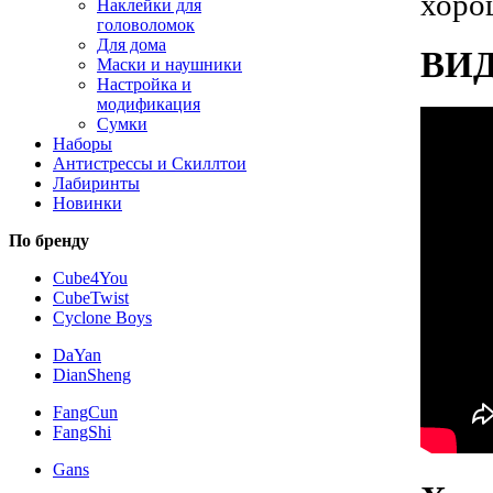
хоро
Наклейки для
головоломок
Для дома
ВИ
Маски и наушники
Настройка и
модификация
Сумки
Наборы
Антистрессы и Скиллтои
Лабиринты
Новинки
По бренду
Cube4You
CubeTwist
Cyclone Boys
DaYan
DianSheng
FangCun
FangShi
Gans