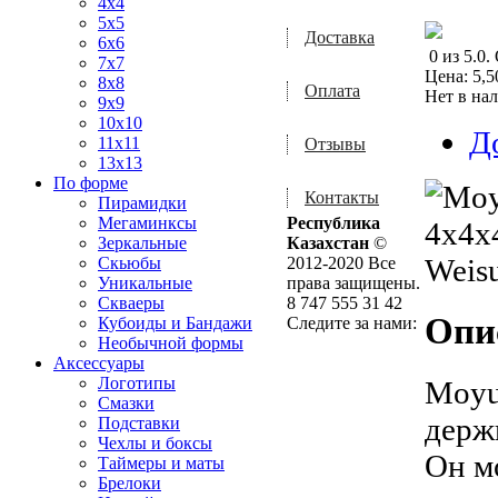
4x4
5x5
Доставка
6x6
0
из
5.0
.
7x7
Цена:
5,5
8x8
Оплата
Нет в на
9x9
10x10
Д
11x11
Отзывы
13x13
По форме
Контакты
Пирамидки
Мегаминксы
Республика
Зеркальные
Казахстан
©
Скьюбы
2012-2020 Все
Уникальные
права защищены.
Скваеры
8 747 555 31 42
Опи
Кубоиды и Бандажи
Следите за нами:
Необычной формы
Аксессуары
Логотипы
Moyu
Смазки
держ
Подставки
Чехлы и боксы
Он м
Таймеры и маты
Брелоки