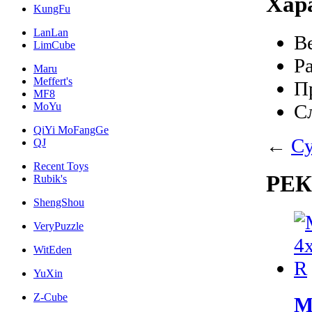
Хар
KungFu
LanLan
В
LimCube
Р
Maru
Meffert's
П
MF8
MoYu
С
QiYi MoFangGe
←
Cy
QJ
Recent Toys
РЕ
Rubik's
ShengShou
VeryPuzzle
WitEden
YuXin
Z-Cube
M