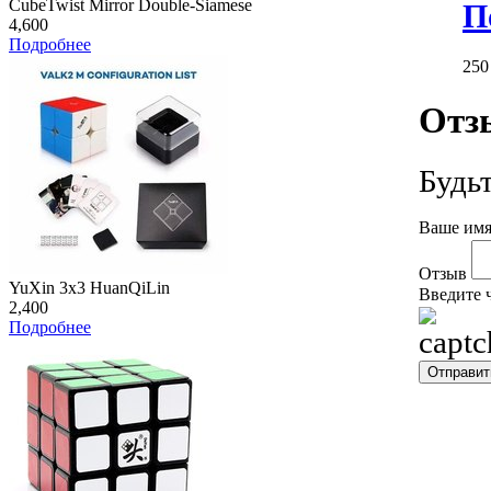
CubeTwist Mirror Double-Siamese
П
4,600
Подробнее
25
Отз
Будь
Ваше имя
Отзыв
YuXin 3x3 HuanQiLin
Введите 
2,400
Подробнее