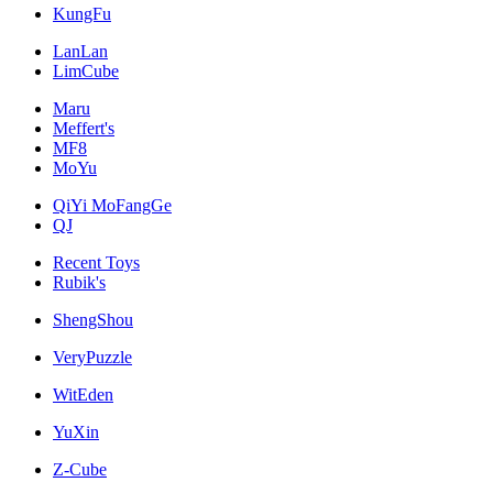
KungFu
LanLan
LimCube
Maru
Meffert's
MF8
MoYu
QiYi MoFangGe
QJ
Recent Toys
Rubik's
ShengShou
VeryPuzzle
WitEden
YuXin
Z-Cube