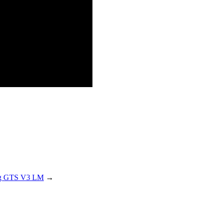
g GTS V3 LM
→