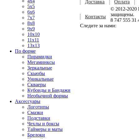
4x4
Доставка
Оплата
5x5
© 2012-2020 
6x6
защищены.
Контакты
7x7
8 747 555 31 
8x8
Следите за нами:
9x9
10x10
11x11
13x13
По форме
Пирамидки
Мегаминксы
Зеркальные
Скьюбы
Уникальные
Скваеры
Кубоиды и Бандажи
Необычной формы
Аксессуары
Логотипы
Смазки
Подставки
Чехлы и боксы
Таймеры и маты
Брелоки