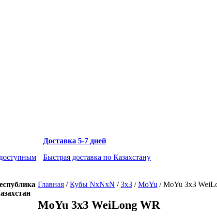
Доставка 5-7 дней
 доступным
Быстрая доставка по Казахстану
еспублика
Главная
/
Кубы NxNxN
/
3x3
/
MoYu
/
MoYu 3x3 WeiL
азахстан
MoYu 3x3 WeiLong WR