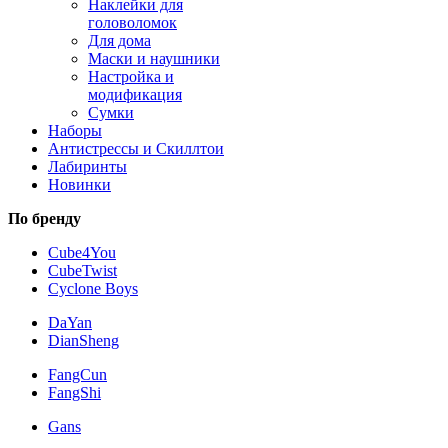
Наклейки для
головоломок
Для дома
Маски и наушники
Настройка и
модификация
Сумки
Наборы
Антистрессы и Скиллтои
Лабиринты
Новинки
По бренду
Cube4You
CubeTwist
Cyclone Boys
DaYan
DianSheng
FangCun
FangShi
Gans