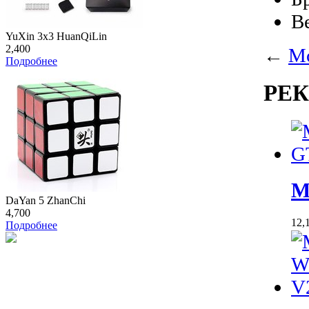
В
YuXin 3x3 HuanQiLin
2,400
←
Mo
Подробнее
РЕ
M
DaYan 5 ZhanChi
4,700
12,
Подробнее