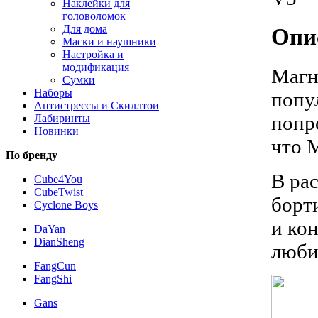
Наклейки для
головоломок
Для дома
Опи
Маски и наушники
Настройка и
модификация
Магн
Сумки
Наборы
попу
Антистрессы и Скиллтои
попр
Лабиринты
Новинки
что 
По бренду
В ра
Cube4You
CubeTwist
борт
Cyclone Boys
и ко
DaYan
DianSheng
люби
FangCun
FangShi
Gans