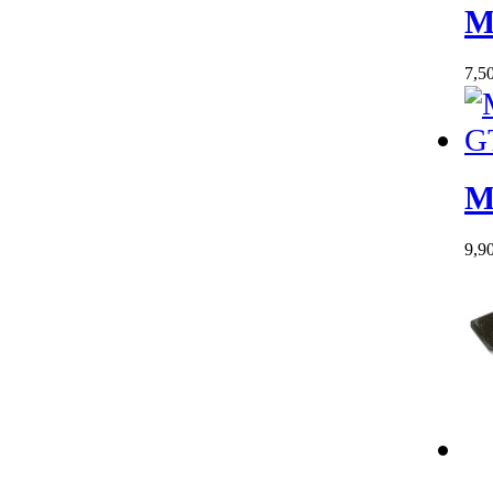
M
7,5
M
9,9