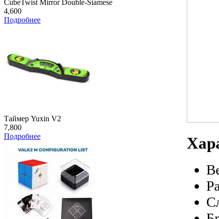
CubeTwist Mirror Double-Siamese
4,600
Подробнее
Таймер Yuxin V2
7,800
Подробнее
Хар
В
Р
С
Б