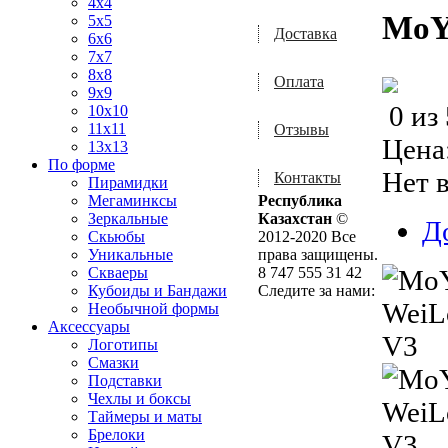
4x4
MoY
5x5
Доставка
6x6
7x7
8x8
Оплата
9x9
0
из
10x10
11x11
Отзывы
Цена
13x13
По форме
Нет 
Контакты
Пирамидки
Мегаминксы
Республика
Зеркальные
Казахстан
©
Д
Скьюбы
2012-2020 Все
Уникальные
права защищены.
Скваеры
8 747 555 31 42
Кубоиды и Бандажи
Следите за нами:
Необычной формы
Аксессуары
Логотипы
Смазки
Подставки
Чехлы и боксы
Таймеры и маты
Брелоки