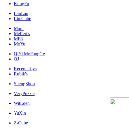
KungFu
LanLan
LimCube
Maru
Meffert's
MF8
MoYu
QiYi MoFangGe
QJ
Recent Toys
Rubik's
ShengShou
VeryPuzzle
WitEden
YuXin
Z-Cube