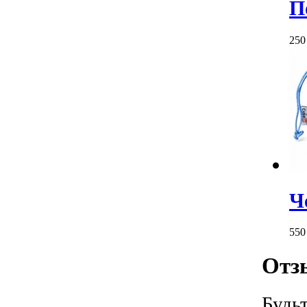
П
25
Ч
55
Отз
Будь