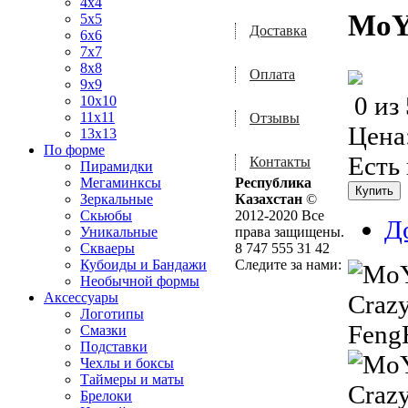
4x4
MoY
5x5
Доставка
6x6
7x7
8x8
Оплата
9x9
0
из
10x10
11x11
Отзывы
Цена
13x13
По форме
Есть
Контакты
Пирамидки
Мегаминксы
Республика
Зеркальные
Казахстан
©
Скьюбы
2012-2020 Все
Д
Уникальные
права защищены.
Скваеры
8 747 555 31 42
Кубоиды и Бандажи
Следите за нами:
Необычной формы
Аксессуары
Логотипы
Смазки
Подставки
Чехлы и боксы
Таймеры и маты
Брелоки