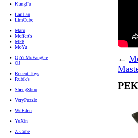
KungFu
LanLan
LimCube
Maru
Meffert's
MF8
MoYu
←
Mo
QiYi MoFangGe
QJ
Mast
Recent Toys
Rubik's
РЕ
ShengShou
VeryPuzzle
WitEden
YuXin
Z-Cube