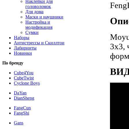
Наклейки для
головоломок
Для дома
Маски и наушники
Опи
Настройка и
модификация
Сумки
Moyu
Наборы
Антистрессы и Скиллтои
3х3,
Лабиринты
Новинки
форм
По бренду
ВИ
Cube4You
CubeTwist
Cyclone Boys
DaYan
DianSheng
FangCun
FangShi
Gans