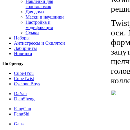
Наклейки для
решил
головоломок
Для дома
Маски и наушники
Twis
Настройка и
модификация
оси.
Сумки
Наборы
форма
Антистрессы и Скиллтои
Лабиринты
запу
Новинки
щелч
По бренду
голо
Cube4You
колл
CubeTwist
Cyclone Boys
DaYan
DianSheng
FangCun
FangShi
Gans