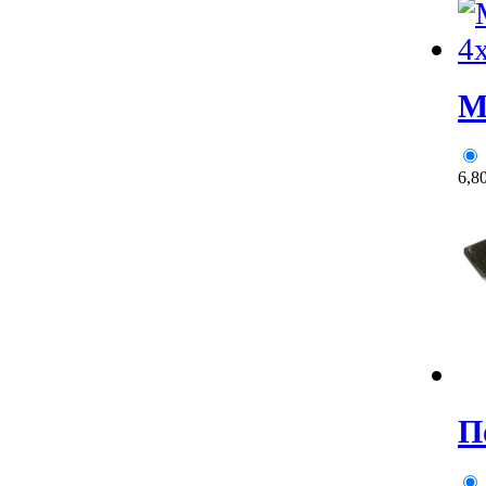
M
6,8
П