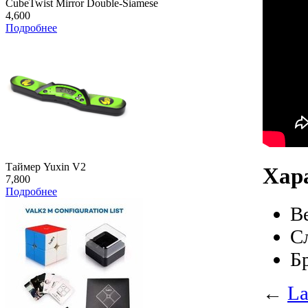
CubeTwist Mirror Double-Siamese
4,600
Подробнее
Таймер Yuxin V2
Хар
7,800
Подробнее
В
С
Б
←
La