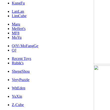
KungFu
LanLan
LimCube
Maru
Meffert's
MF8
MoYu
QiYi MoFangGe
QJ
Recent Toys
Rubik's
ShengShou
VeryPuzzle
WitEden
YuXin
Z-Cube