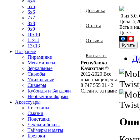
4x4
5x5
Доставка
6x6
0
из
5.0
.
7x7
Цена:
5,2
8x8
Оплата
Есть в н
9x9
Цвет:
10x10
11x11
Отзывы
13x13
По форме
Контакты
Д
Пирамидки
Мегаминксы
Республика
Зеркальные
Казахстан
©
Скьюбы
2012-2020 Все
Уникальные
права защищены.
Скваеры
8 747 555 31 42
Кубоиды и Бандажи
Следите за нами:
Необычной формы
Аксессуары
Логотипы
Смазки
Опи
Подставки
Чехлы и боксы
Таймеры и маты
Брелоки
Комп