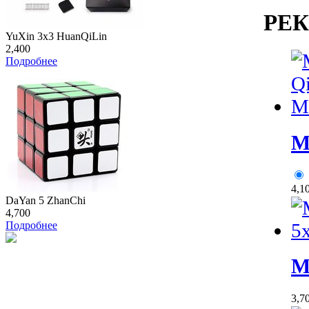
РЕ
YuXin 3x3 HuanQiLin
2,400
Подробнее
M
4,1
DaYan 5 ZhanChi
4,700
Подробнее
M
3,7