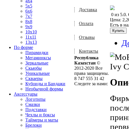
4x4
5x5
Доставка
6x6
0
из
5.0
.
7x7
Цена:
2,2
8x8
Оплата
Есть в н
9x9
10x10
11x11
Отзывы
Д
13x13
По форме
Контакты
Пирамидки
Мегаминксы
Республика
Зеркальные
Казахстан
©
Скьюбы
2012-2020 Все
Уникальные
права защищены.
Скваеры
8 747 555 31 42
Опи
Кубоиды и Бандажи
Следите за нами:
Необычной формы
Аксессуары
Фирм
Логотипы
Смазки
посл
Подставки
Чехлы и боксы
прин
Таймеры и маты
перв
Брелоки