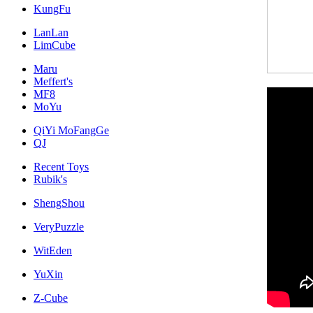
KungFu
LanLan
LimCube
Maru
Meffert's
MF8
MoYu
QiYi MoFangGe
QJ
Recent Toys
Rubik's
ShengShou
VeryPuzzle
WitEden
YuXin
Z-Cube