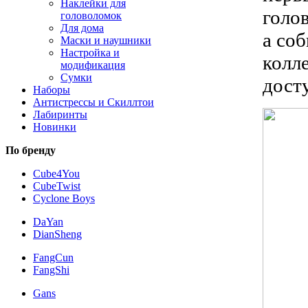
Наклейки для
голо
головоломок
Для дома
а со
Маски и наушники
Настройка и
колл
модификация
Сумки
дост
Наборы
Антистрессы и Скиллтои
Лабиринты
Новинки
По бренду
Cube4You
CubeTwist
Cyclone Boys
DaYan
DianSheng
FangCun
FangShi
Gans