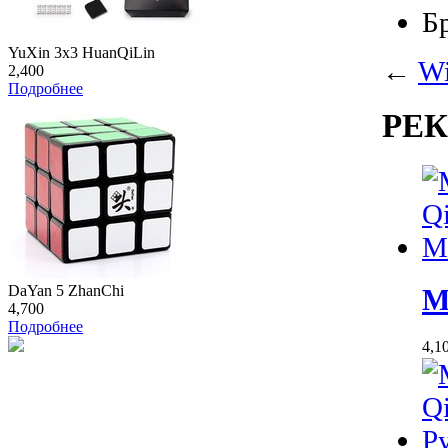
Б
YuXin 3x3 HuanQiLin
←
Wi
2,400
Подробнее
РЕ
DaYan 5 ZhanChi
M
4,700
Подробнее
4,1