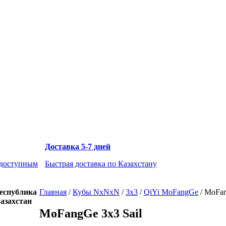
Доставка 5-7 дней
 доступным
Быстрая доставка по Казахстану
еспублика
Главная
/
Кубы NxNxN
/
3x3
/
QiYi MoFangGe
/
MoFang
азахстан
MoFangGe 3x3 Sail