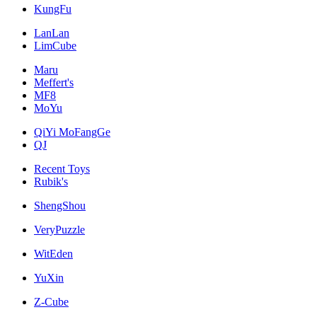
KungFu
LanLan
LimCube
Maru
Meffert's
MF8
MoYu
QiYi MoFangGe
QJ
Recent Toys
Rubik's
ShengShou
VeryPuzzle
WitEden
YuXin
Z-Cube