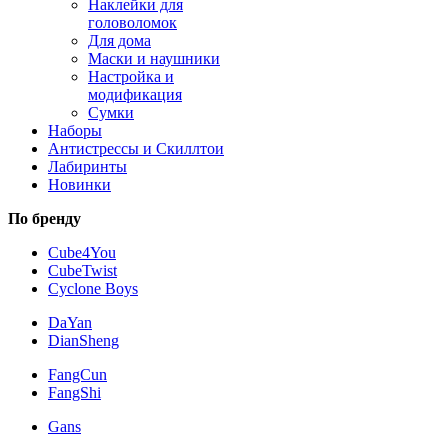
Наклейки для
головоломок
Для дома
Маски и наушники
Настройка и
модификация
Сумки
Наборы
Антистрессы и Скиллтои
Лабиринты
Новинки
По бренду
Cube4You
CubeTwist
Cyclone Boys
DaYan
DianSheng
FangCun
FangShi
Gans