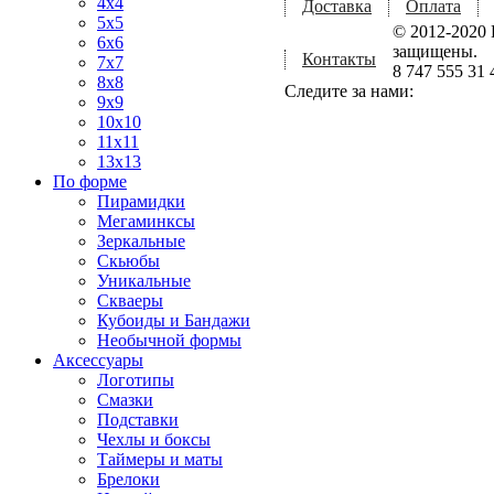
4x4
Доставка
Оплата
5x5
© 2012-2020 
6x6
защищены.
Контакты
7x7
8 747 555 31 
8x8
Следите за нами:
9x9
10x10
11x11
13x13
По форме
Пирамидки
Мегаминксы
Зеркальные
Скьюбы
Уникальные
Скваеры
Кубоиды и Бандажи
Необычной формы
Аксессуары
Логотипы
Смазки
Подставки
Чехлы и боксы
Таймеры и маты
Брелоки