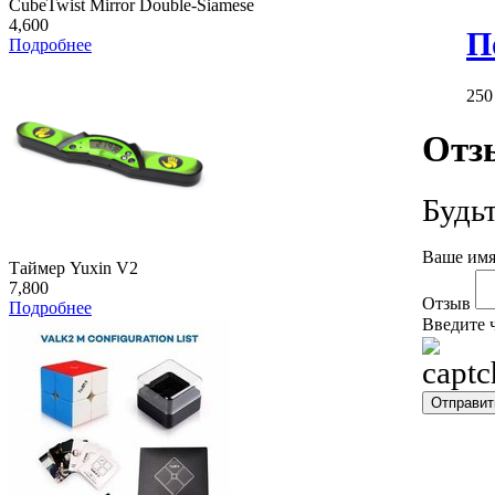
CubeTwist Mirror Double-Siamese
4,600
П
Подробнее
25
Отз
Будь
Ваше имя
Таймер Yuxin V2
7,800
Отзыв
Подробнее
Введите 