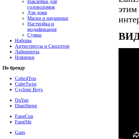
Наклейки для
этим
головоломок
Для дома
инте
Маски и наушники
Настройка и
модификация
ВИ
Сумки
Наборы
Антистрессы и Скиллтои
Лабиринты
Новинки
По бренду
Cube4You
CubeTwist
Cyclone Boys
DaYan
DianSheng
FangCun
FangShi
Gans