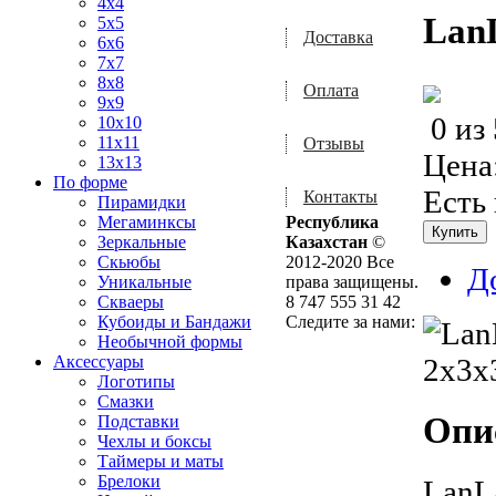
4x4
Lan
5x5
Доставка
6x6
7x7
8x8
Оплата
9x9
0
из
10x10
11x11
Отзывы
Цена
13x13
По форме
Есть
Контакты
Пирамидки
Мегаминксы
Республика
Зеркальные
Казахстан
©
Скьюбы
2012-2020 Все
Д
Уникальные
права защищены.
Скваеры
8 747 555 31 42
Кубоиды и Бандажи
Следите за нами:
Необычной формы
Аксессуары
Логотипы
Смазки
Опи
Подставки
Чехлы и боксы
Таймеры и маты
Брелоки
LanL