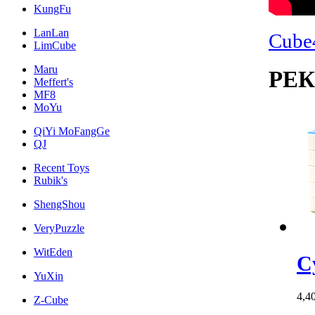
KungFu
LanLan
Cube
LimCube
Maru
РЕ
Meffert's
MF8
MoYu
QiYi MoFangGe
QJ
Recent Toys
Rubik's
ShengShou
VeryPuzzle
WitEden
C
YuXin
4,4
Z-Cube