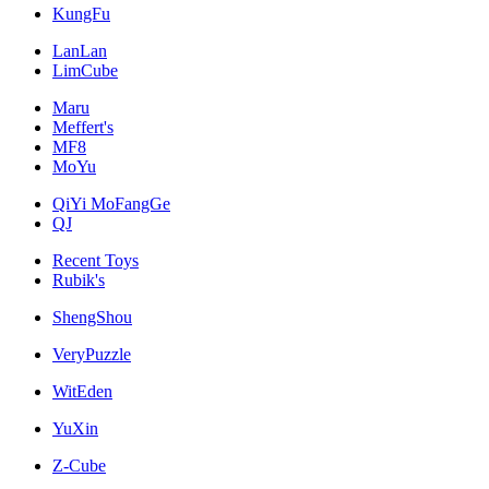
KungFu
LanLan
LimCube
Maru
Meffert's
MF8
MoYu
QiYi MoFangGe
QJ
Recent Toys
Rubik's
ShengShou
VeryPuzzle
WitEden
YuXin
Z-Cube