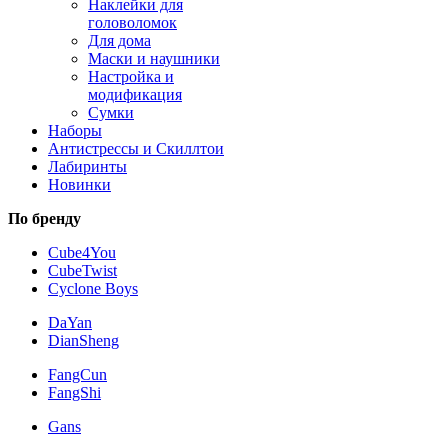
Наклейки для
головоломок
Для дома
Маски и наушники
Настройка и
модификация
Сумки
Наборы
Антистрессы и Скиллтои
Лабиринты
Новинки
По бренду
Cube4You
CubeTwist
Cyclone Boys
DaYan
DianSheng
FangCun
FangShi
Gans