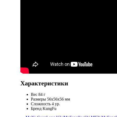
Характеристики
Вес
84 г
Размеры
56x56x56 мм
Сложность
4 ур.
Бренд
KungFu