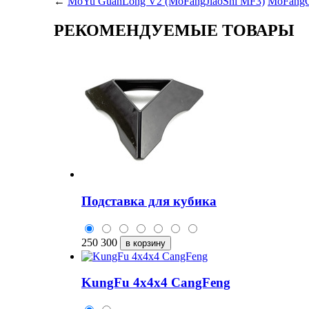
←
MoYu GuanLong V2 (MoFangJiaoShi MF3)
MoFangG
РЕКОМЕНДУЕМЫЕ ТОВАРЫ
Подставка для кубика
250
300
KungFu 4x4x4 CangFeng