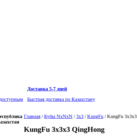
Доставка 5-7 дней
 доступным
Быстрая доставка по Казахстану
еспублика
Главная
/
Кубы NxNxN
/
3x3
/
KungFu
/
KungFu 3x3x3
азахстан
KungFu 3x3x3 QingHong