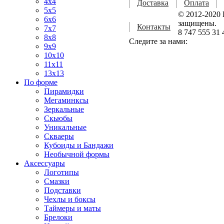
4x4
Доставка
Оплата
5x5
© 2012-2020 
6x6
защищены.
Контакты
7x7
8 747 555 31 
8x8
Следите за нами:
9x9
10x10
11x11
13x13
По форме
Пирамидки
Мегаминксы
Зеркальные
Скьюбы
Уникальные
Скваеры
Кубоиды и Бандажи
Необычной формы
Аксессуары
Логотипы
Смазки
Подставки
Чехлы и боксы
Таймеры и маты
Брелоки