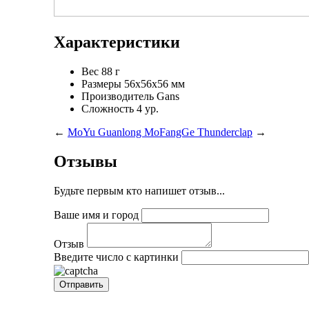
Характеристики
Вес
88 г
Размеры
56x56x56 мм
Производитель
Gans
Сложность
4 ур.
←
MoYu Guanlong
MoFangGe Thunderclap
→
Отзывы
Будьте первым кто напишет отзыв...
Ваше имя и город
Отзыв
Введите число с картинки