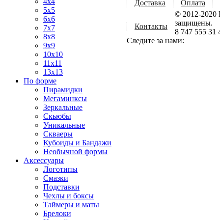
4x4
Доставка
Оплата
5x5
© 2012-2020 
6x6
защищены.
Контакты
7x7
8 747 555 31 
8x8
Следите за нами:
9x9
10x10
11x11
13x13
По форме
Пирамидки
Мегаминксы
Зеркальные
Скьюбы
Уникальные
Скваеры
Кубоиды и Бандажи
Необычной формы
Аксессуары
Логотипы
Смазки
Подставки
Чехлы и боксы
Таймеры и маты
Брелоки