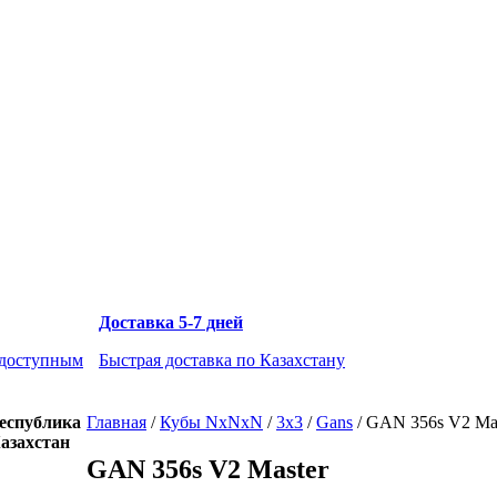
Доставка 5-7 дней
 доступным
Быстрая доставка по Казахстану
еспублика
Главная
/
Кубы NxNxN
/
3x3
/
Gans
/
GAN 356s V2 Mas
азахстан
GAN 356s V2 Master