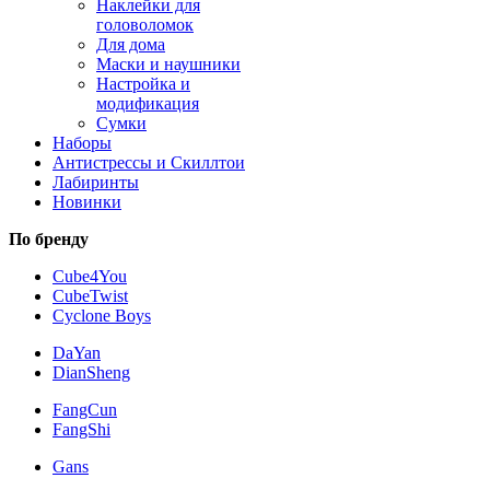
Наклейки для
головоломок
Для дома
Маски и наушники
Настройка и
модификация
Сумки
Наборы
Антистрессы и Скиллтои
Лабиринты
Новинки
По бренду
Cube4You
CubeTwist
Cyclone Boys
DaYan
DianSheng
FangCun
FangShi
Gans