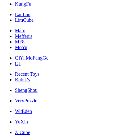
KungFu
LanLan
LimCube
Maru
Meffert's
MF8
MoYu
QiYi MoFangGe
QJ
Recent Toys
Rubik's
ShengShou
VeryPuzzle
WitEden
YuXin
Z-Cube