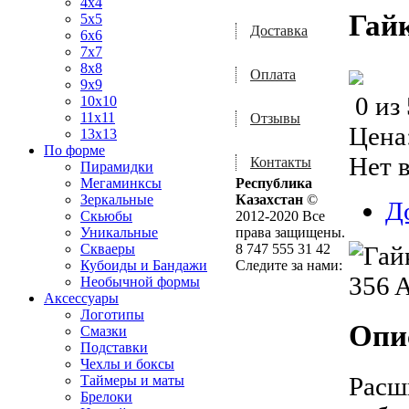
4x4
Гайк
5x5
Доставка
6x6
7x7
8x8
Оплата
9x9
0
из
10x10
11x11
Отзывы
Цена
13x13
По форме
Нет 
Контакты
Пирамидки
Мегаминксы
Республика
Зеркальные
Казахстан
©
Д
Скьюбы
2012-2020 Все
Уникальные
права защищены.
Скваеры
8 747 555 31 42
Кубоиды и Бандажи
Следите за нами:
Необычной формы
Аксессуары
Логотипы
Опи
Смазки
Подставки
Чехлы и боксы
Расш
Таймеры и маты
Брелоки