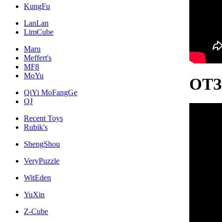
KungFu
LanLan
LimCube
Maru
Meffert's
MF8
MoYu
ОТ
QiYi MoFangGe
QJ
Recent Toys
Rubik's
ShengShou
VeryPuzzle
WitEden
YuXin
Z-Cube