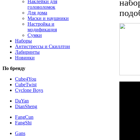
набо
Наклейки для
головоломок
подо
Для дома
Маски и наушники
Настройка и
модификация
Сумки
Наборы
Антистрессы и Скиллтои
Лабиринты
Новинки
По бренду
Cube4You
CubeTwist
Cyclone Boys
DaYan
DianSheng
FangCun
FangShi
Gans