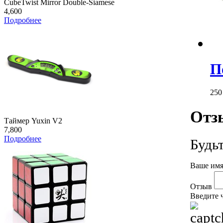
CubeTwist Mirror Double-Siamese
4,600
Подробнее
П
25
Отз
Таймер Yuxin V2
7,800
Подробнее
Будь
Ваше имя
Отзыв
Введите 