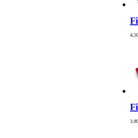
F
4,5
F
3,9