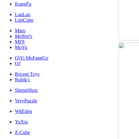
KungFu
LanLan
LimCube
Maru
Meffert's
MF8
MoYu
QiYi MoFangGe
QJ
Recent Toys
Rubik's
ShengShou
VeryPuzzle
WitEden
YuXin
Z-Cube