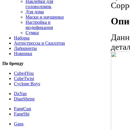
Наклейки для
головоломок
Для дома
Маски и наушники
Опи
Настройка и
модификация
Сумки
Данн
Наборы
Антистрессы и Скиллтои
дета
Лабиринты
Новинки
По бренду
Cube4You
CubeTwist
Cyclone Boys
DaYan
DianSheng
FangCun
FangShi
Gans