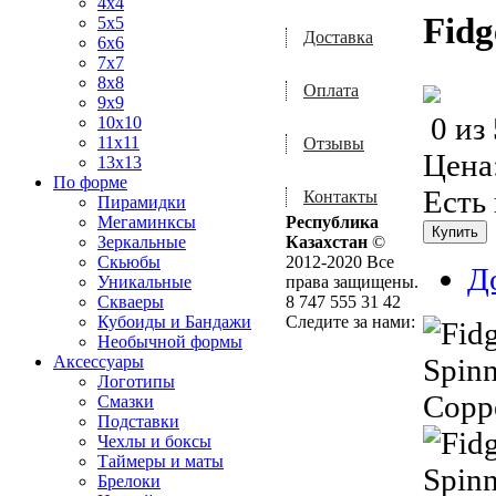
4x4
Fidg
5x5
Доставка
6x6
7x7
8x8
Оплата
9x9
0
из
10x10
11x11
Отзывы
Цена
13x13
По форме
Есть
Контакты
Пирамидки
Мегаминксы
Республика
Зеркальные
Казахстан
©
Скьюбы
2012-2020 Все
Д
Уникальные
права защищены.
Скваеры
8 747 555 31 42
Кубоиды и Бандажи
Следите за нами:
Необычной формы
Аксессуары
Логотипы
Смазки
Подставки
Чехлы и боксы
Таймеры и маты
Брелоки