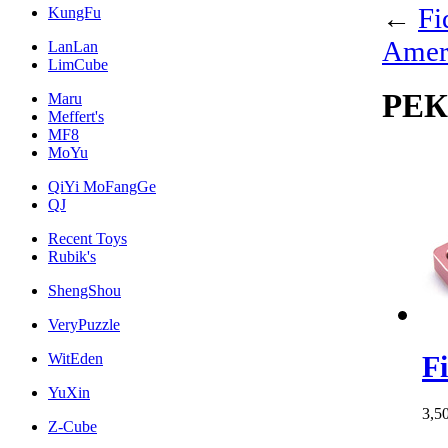
←
Fi
KungFu
Amer
LanLan
LimCube
РЕ
Maru
Meffert's
MF8
MoYu
QiYi MoFangGe
QJ
Recent Toys
Rubik's
ShengShou
VeryPuzzle
WitEden
F
YuXin
3,5
Z-Cube