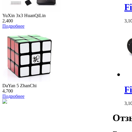
F
YuXin 3x3 HuanQiLin
3,1
2,400
Подробнее
DaYan 5 ZhanChi
F
4,700
Подробнее
3,1
Отз