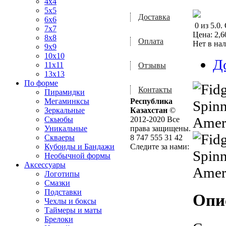
4x4
5x5
Доставка
6x6
0
из
5.0
.
7x7
Цена:
2,6
8x8
Оплата
Нет в на
9x9
10x10
Д
11x11
Отзывы
13x13
По форме
Контакты
Пирамидки
Мегаминксы
Республика
Зеркальные
Казахстан
©
Скьюбы
2012-2020 Все
Уникальные
права защищены.
Скваеры
8 747 555 31 42
Кубоиды и Бандажи
Следите за нами:
Необычной формы
Аксессуары
Логотипы
Смазки
Подставки
Опи
Чехлы и боксы
Таймеры и маты
Брелоки