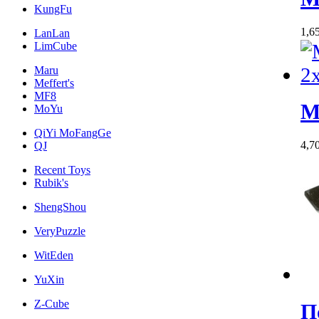
KungFu
1,6
LanLan
LimCube
Maru
Meffert's
MF8
M
MoYu
QiYi MoFangGe
4,7
QJ
Recent Toys
Rubik's
ShengShou
VeryPuzzle
WitEden
YuXin
Z-Cube
П