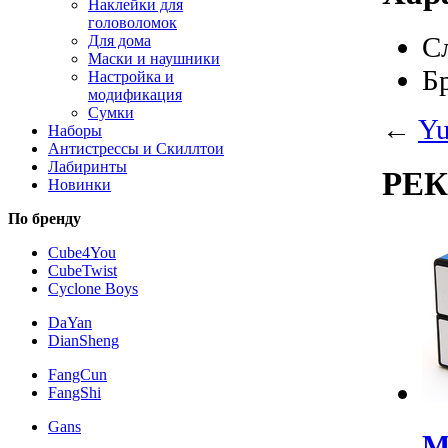
Наклейки для
головоломок
С
Для дома
Маски и наушники
Б
Настройка и
модификация
Сумки
←
Yu
Наборы
Антистрессы и Скиллтои
Лабиринты
РЕ
Новинки
По бренду
Cube4You
CubeTwist
Cyclone Boys
DaYan
DianSheng
FangCun
FangShi
Gans
M