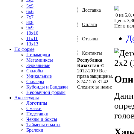
4x4
5x5
Доставка
6x6
0
из
5.0
.
7x7
Цена:
3,3
8x8
Оплата
Нет в на
9x9
10x10
Д
11x11
Отзывы
13x13
По форме
Контакты
Пирамидки
Мегаминксы
Республика
Зеркальные
Казахстан
©
Скьюбы
2012-2019 Все
Уникальные
права защищены.
Опи
Скваеры
8 747 555 31 42
Кубоиды и Бандажи
Следите за нами:
Необычной формы
Данн
Аксессуары
Логотипы
опре
Смазки
голо
Подставки
Чехлы и боксы
Таймеры и маты
Хар
Брелоки