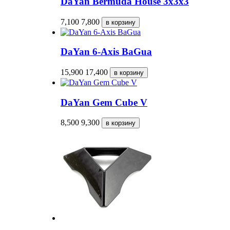
DaYan Bermuda House 3x3x3
7,100
7,800
DaYan 6-Axis BaGua
15,900
17,400
DaYan Gem Cube V
8,500
9,300