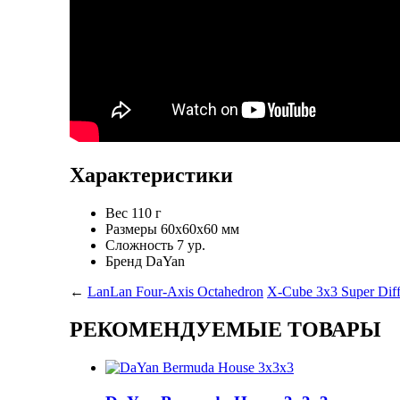
Характеристики
Вес
110 г
Размеры
60x60x60 мм
Сложность
7 ур.
Бренд
DaYan
←
LanLan Four-Axis Octahedron
X-Cube 3x3 Super Diff
РЕКОМЕНДУЕМЫЕ ТОВАРЫ