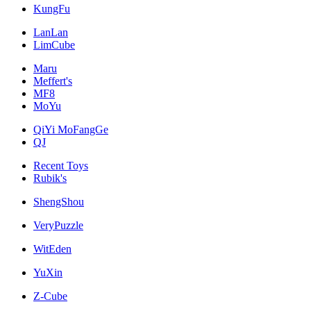
KungFu
LanLan
LimCube
Maru
Meffert's
MF8
MoYu
QiYi MoFangGe
QJ
Recent Toys
Rubik's
ShengShou
VeryPuzzle
WitEden
YuXin
Z-Cube