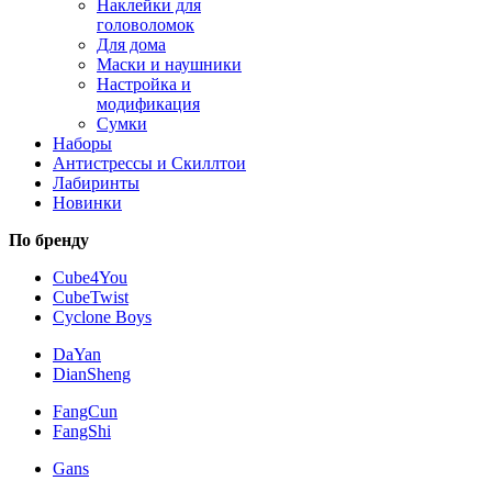
Наклейки для
головоломок
Для дома
Маски и наушники
Настройка и
модификация
Сумки
Наборы
Антистрессы и Скиллтои
Лабиринты
Новинки
По бренду
Cube4You
CubeTwist
Cyclone Boys
DaYan
DianSheng
FangCun
FangShi
Gans