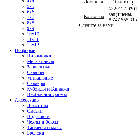
4x4
Доставка
Оплата
5x5
© 2012-2020 
6x6
защищены.
Контакты
7x7
8 747 555 31 
8x8
Следите за нами:
9x9
10x10
11x11
13x13
По форме
Пирамидки
Мегаминксы
Зеркальные
Скьюбы
Уникальные
Скваеры
Кубоиды и Бандажи
Необычной формы
Аксессуары
Логотипы
Смазки
Подставки
Чехлы и боксы
Таймеры и маты
Брелоки