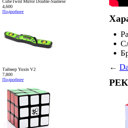
CubeTwist Mirror Double-Siamese
4,600
Подробнее
Хар
Р
С
Б
←
Da
Таймер Yuxin V2
7,800
Подробнее
РЕ