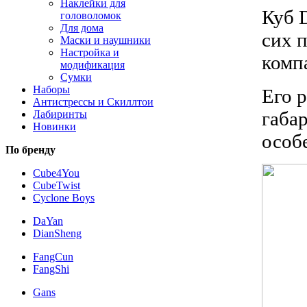
Наклейки для
Куб 
головоломок
Для дома
сих п
Маски и наушники
Настройка и
комп
модификация
Сумки
Наборы
Его 
Антистрессы и Скиллтои
габа
Лабиринты
Новинки
особ
По бренду
Cube4You
CubeTwist
Cyclone Boys
DaYan
DianSheng
FangCun
FangShi
Gans