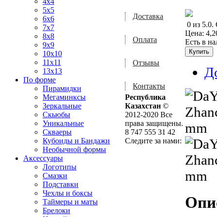
4x4
5x5
Доставка
6x6
0
из
5.0
.
7x7
Цена:
4,2
8x8
Оплата
Есть в н
9x9
10x10
11x11
Отзывы
Д
13x13
По форме
Контакты
Пирамидки
Мегаминксы
Республика
Зеркальные
Казахстан
©
Скьюбы
2012-2020 Все
Уникальные
права защищены.
Скваеры
8 747 555 31 42
Кубоиды и Бандажи
Следите за нами:
Необычной формы
Аксессуары
Логотипы
Смазки
Подставки
Чехлы и боксы
Опи
Таймеры и маты
Брелоки