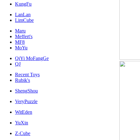
KungFu
LanLan
LimCube
Maru
Meffert's
MF8
MoYu
QiYi MoFangGe
QJ
Recent Toys
Rubik's
ShengShou
VeryPuzzle
WitEden
YuXin
Z-Cube