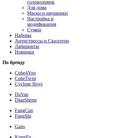
головоломок
Для дома
Маски и наушники
Настройка и
модификация
Сумки
Наборы
Антистрессы и Скиллтои
Лабиринты
Новинки
По бренду
Cube4You
CubeTwist
Cyclone Boys
DaYan
DianSheng
FangCun
FangShi
Gans
KungFu