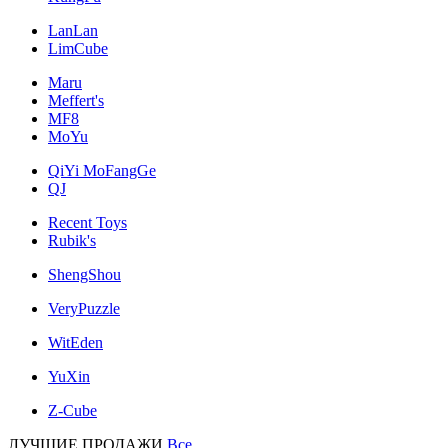
LanLan
LimCube
Maru
Meffert's
MF8
MoYu
QiYi MoFangGe
QJ
Recent Toys
Rubik's
ShengShou
VeryPuzzle
WitEden
YuXin
Z-Cube
ЛУЧШИЕ ПРОДАЖИ
Все