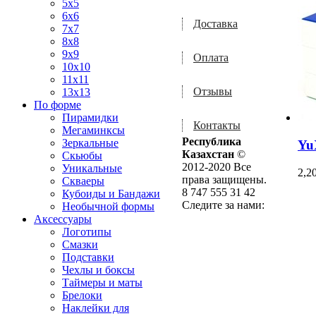
5x5
6x6
Доставка
7x7
8x8
9x9
Оплата
10x10
11x11
Отзывы
13x13
По форме
Пирамидки
Контакты
Мегаминксы
Республика
Зеркальные
Yu
Казахстан
©
Скьюбы
2012-2020 Все
Уникальные
2,2
права защищены.
Скваеры
8 747 555 31 42
Кубоиды и Бандажи
Следите за нами:
Необычной формы
Аксессуары
Логотипы
Смазки
Подставки
Чехлы и боксы
Таймеры и маты
Брелоки
Наклейки для