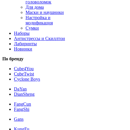
головоломок
Для дома
Маски и наушники
Настройка и
модификация
Сумки
Наборы
Антистрессы и Скиллтои
Лабиринты
Новинки
По бренду
Cube4You
CubeTwist
Cyclone Boys
DaYan
DianSheng
FangCun
FangShi
Gans
KungFu