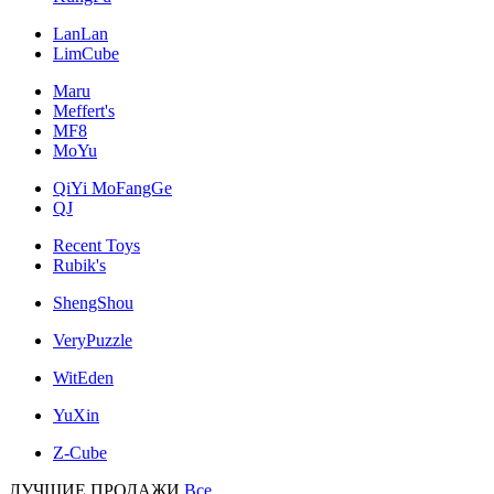
LanLan
LimCube
Maru
Meffert's
MF8
MoYu
QiYi MoFangGe
QJ
Recent Toys
Rubik's
ShengShou
VeryPuzzle
WitEden
YuXin
Z-Cube
ЛУЧШИЕ ПРОДАЖИ
Все