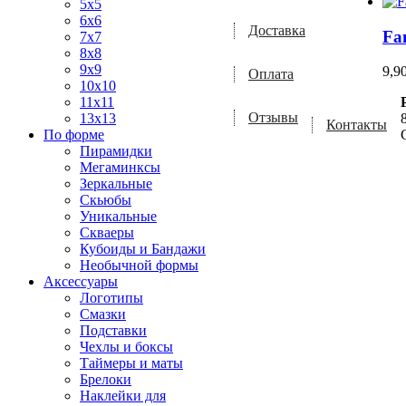
5x5
6x6
Доставка
Fa
7x7
8x8
9x9
9,9
Оплата
10x10
11x11
Отзывы
13x13
Контакты
По форме
Пирамидки
Мегаминксы
Зеркальные
Скьюбы
Уникальные
Скваеры
Кубоиды и Бандажи
Необычной формы
Аксессуары
Логотипы
Смазки
Подставки
Чехлы и боксы
Таймеры и маты
Брелоки
Наклейки для