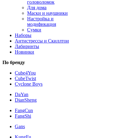
головоломок
Для дома
Маски и наушники
Настройка и
модификация
Сумки
Наборы
Антистрессы и Скиллтои
Лабиринты
Новинки
По бренду
Cube4You
CubeTwist
Cyclone Boys
DaYan
DianSheng
FangCun
FangShi
Gans
KungFu