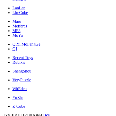
LanLan
LimCube
Maru
Meffert's
MF8
MoYu
QiYi MoFangGe
QJ
Recent Toys
Rubik's
ShengShou
VeryPuzzle
WitEden
YuXin
Z-Cube
ЛУЧШИЕ ПРОДАЖИ
Все