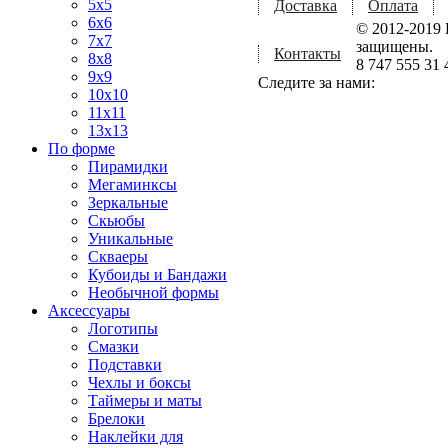
5x5
Доставка
Оплата
6x6
© 2012-2019 
7x7
защищены.
Контакты
8x8
8 747 555 31 
9x9
Следите за нами:
10x10
11x11
13x13
По форме
Пирамидки
Мегаминксы
Зеркальные
Скьюбы
Уникальные
Скваеры
Кубоиды и Бандажи
Необычной формы
Аксессуары
Логотипы
Смазки
Подставки
Чехлы и боксы
Таймеры и маты
Брелоки
Наклейки для