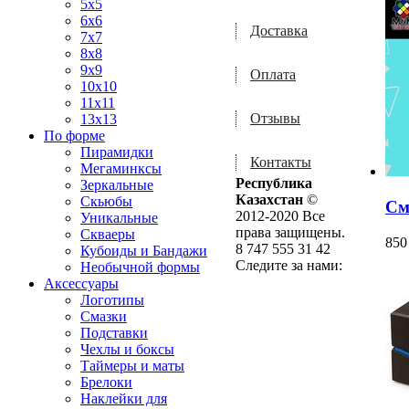
5x5
6x6
Доставка
7x7
8x8
9x9
Оплата
10x10
11x11
Отзывы
13x13
По форме
Пирамидки
Контакты
Мегаминксы
Республика
Зеркальные
Казахстан
©
Скьюбы
См
2012-2020 Все
Уникальные
права защищены.
Скваеры
85
8 747 555 31 42
Кубоиды и Бандажи
Следите за нами:
Необычной формы
Аксессуары
Логотипы
Смазки
Подставки
Чехлы и боксы
Таймеры и маты
Брелоки
Наклейки для