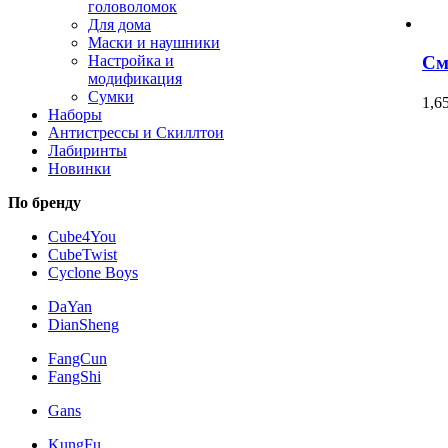
головоломок
Для дома
Маски и наушники
См
Настройка и
модификация
Сумки
1,6
Наборы
Антистрессы и Скиллтои
Лабиринты
Новинки
По бренду
Cube4You
CubeTwist
Cyclone Boys
DaYan
DianSheng
FangCun
FangShi
Gans
KungFu