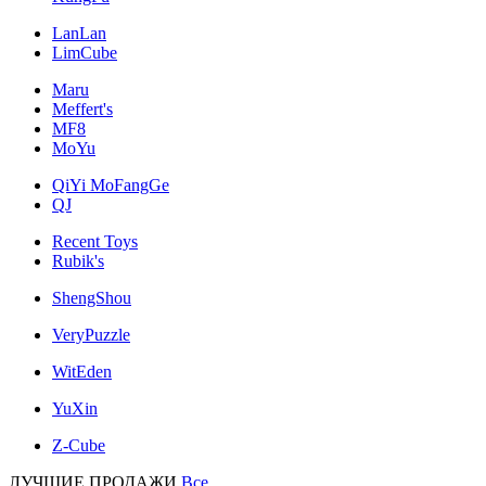
LanLan
LimCube
Maru
Meffert's
MF8
MoYu
QiYi MoFangGe
QJ
Recent Toys
Rubik's
ShengShou
VeryPuzzle
WitEden
YuXin
Z-Cube
ЛУЧШИЕ ПРОДАЖИ
Все