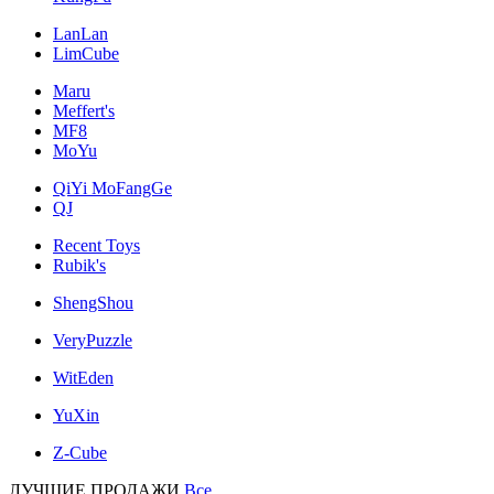
LanLan
LimCube
Maru
Meffert's
MF8
MoYu
QiYi MoFangGe
QJ
Recent Toys
Rubik's
ShengShou
VeryPuzzle
WitEden
YuXin
Z-Cube
ЛУЧШИЕ ПРОДАЖИ
Все