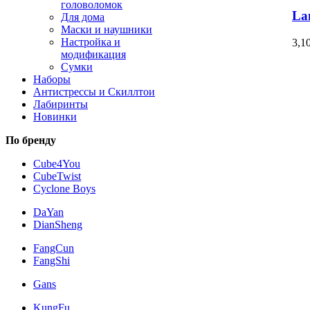
головоломок
La
Для дома
Маски и наушники
Настройка и
3,1
модификация
Сумки
Наборы
Антистрессы и Скиллтои
Лабиринты
Новинки
По бренду
Cube4You
CubeTwist
Cyclone Boys
DaYan
DianSheng
FangCun
FangShi
Gans
KungFu