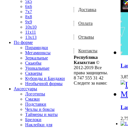
5x5
6x6
Доставка
7x7
8x8
9x9
Оплата
10x10
11x11
Отзывы
13x13
По форме
Пирамидки
Контакты
Мегаминксы
Республика
Зеркальные
Казахстан
©
Скьюбы
La
2012-2019 Все
Уникальные
права защищены.
Скваеры
3,8
8 747 555 31 42
Кубоиды и Бандажи
Следите за нами:
Необычной формы
Аксессуары
Логотипы
Смазки
Подставки
La
Чехлы и боксы
Таймеры и маты
2,7
Брелоки
Наклейки для